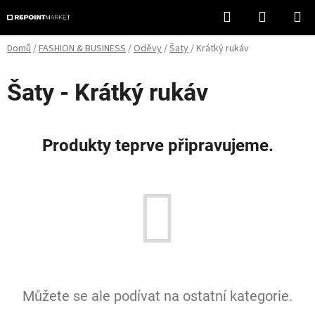
Přejít
Hledat
NÁKUPN
na
KOŠÍK
obsah
Domů
/
FASHION & BUSINESS
/
Oděvy
/
Šaty
/
Krátký rukáv
Šaty - Krátký rukáv
Produkty teprve připravujeme.
Můžete se ale podívat na ostatní kategorie.