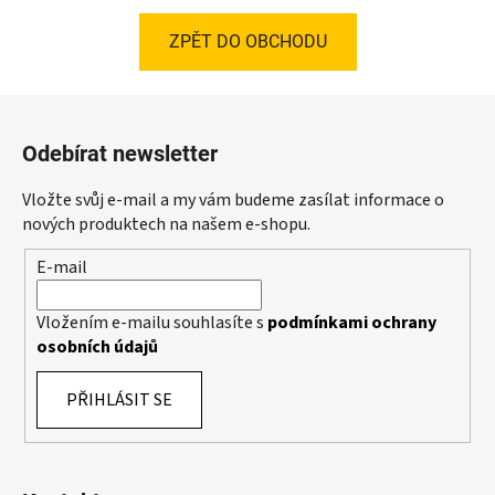
ZPĚT DO OBCHODU
Z
á
Odebírat newsletter
p
a
Vložte svůj e-mail a my vám budeme zasílat informace o
t
nových produktech na našem e-shopu.
í
E-mail
Vložením e-mailu souhlasíte s
podmínkami ochrany
osobních údajů
PŘIHLÁSIT SE