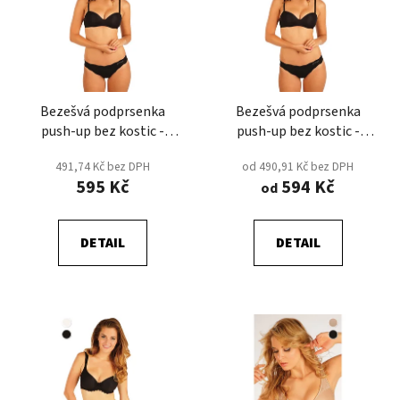
p
o
i
d
s
u
p
k
r
t
Bezešvá podprsenka
Bezešvá podprsenka
o
ů
push-up bez kostic -
push-up bez kostic -
d
Černá
Tělová
u
491,74 Kč bez DPH
od 490,91 Kč bez DPH
k
595 Kč
594 Kč
od
t
ů
DETAIL
DETAIL