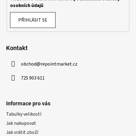
p
osobních údajů
i
s
PŘIHLÁSIT SE
u
Kontakt
obchod
@
repointmarket.cz
725 903 611
Informace pro vás
Tabulky velikostí
Jak nakupovat
Jak vrátit zboží