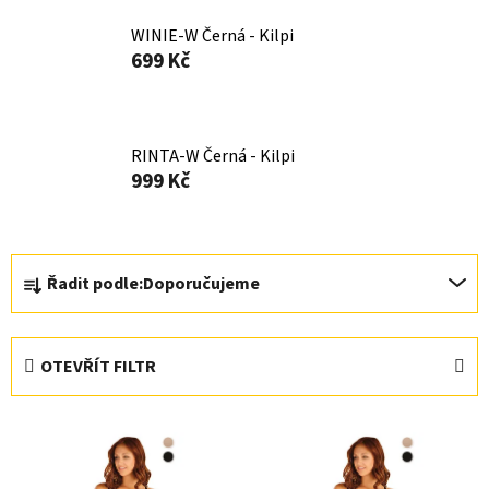
WINIE-W Černá - Kilpi
699 Kč
RINTA-W Černá - Kilpi
999 Kč
Ř
Řadit podle:
Doporučujeme
a
z
e
OTEVŘÍT FILTR
n
í
V
p
ý
r