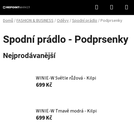
Přejít
Hledat
NÁKUPN
na
KOŠÍK
obsah
Domů
/
FASHION & BUSINESS
/
Oděvy
/
Spodní prádlo
/
Podprsenky
Spodní prádlo - Podprsenky
Nejprodávanější
WINIE-W Světle růžová - Kilpi
699 Kč
WINIE-W Tmavě modrá - Kilpi
699 Kč