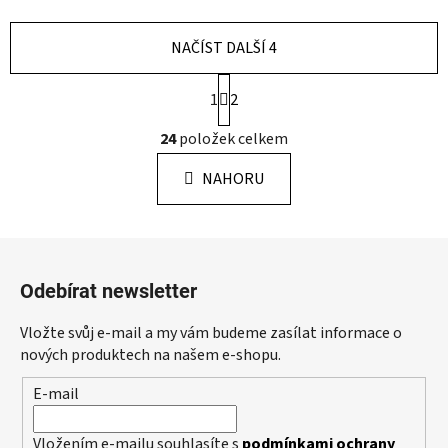
NAČÍST DALŠÍ 4
S
1
2
t
r
O
24
položek celkem
á
v
n
l
k
NAHORU
á
o
d
v
a
á
Z
c
n
á
í
í
Odebírat newsletter
p
p
r
a
Vložte svůj e-mail a my vám budeme zasílat informace o
v
t
nových produktech na našem e-shopu.
k
í
y
E-mail
v
ý
Vložením e-mailu souhlasíte s
podmínkami ochrany