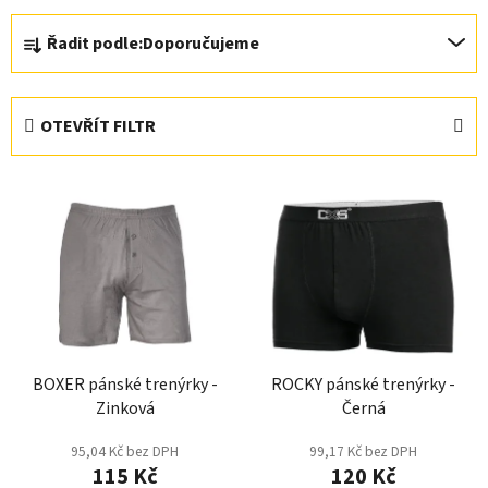
Ř
Řadit podle:
Doporučujeme
a
z
e
OTEVŘÍT FILTR
n
í
V
p
ý
r
p
o
i
d
s
u
p
k
r
t
BOXER pánské trenýrky -
ROCKY pánské trenýrky -
o
ů
Zinková
Černá
d
u
95,04 Kč bez DPH
99,17 Kč bez DPH
k
115 Kč
120 Kč