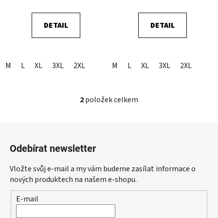
t
ů
DETAIL
DETAIL
M
L
XL
3XL
2XL
M
L
XL
3XL
2XL
2
položek celkem
O
v
l
Z
á
á
d
Odebírat newsletter
p
a
a
c
Vložte svůj e-mail a my vám budeme zasílat informace o
t
í
nových produktech na našem e-shopu.
p
í
E-mail
r
v