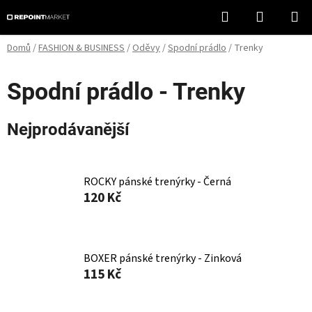
Přejít
Hledat
NÁKUPN
na
KOŠÍK
obsah
Domů
/
FASHION & BUSINESS
/
Oděvy
/
Spodní prádlo
/
Trenky
Spodní prádlo - Trenky
Nejprodávanější
ROCKY pánské trenýrky - Černá
120 Kč
BOXER pánské trenýrky - Zinková
115 Kč