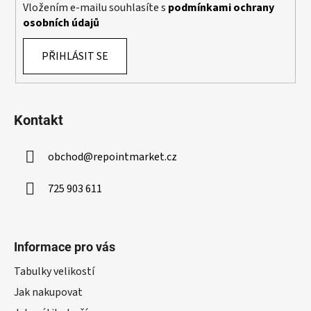
k
Vložením e-mailu souhlasíte s
podmínkami ochrany
y
osobních údajů
v
ý
PŘIHLÁSIT SE
p
i
s
u
Kontakt
obchod
@
repointmarket.cz
725 903 611
Informace pro vás
Tabulky velikostí
Jak nakupovat