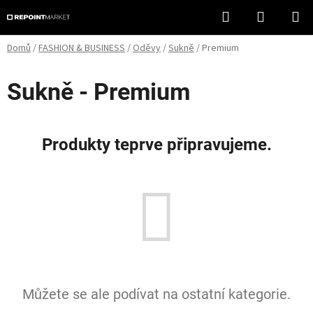
Přejít
Hledat
NÁKUPN
na
KOŠÍK
obsah
Domů
/
FASHION & BUSINESS
/
Oděvy
/
Sukně
/
Premium
Sukně - Premium
Produkty teprve připravujeme.
Můžete se ale podívat na ostatní kategorie.