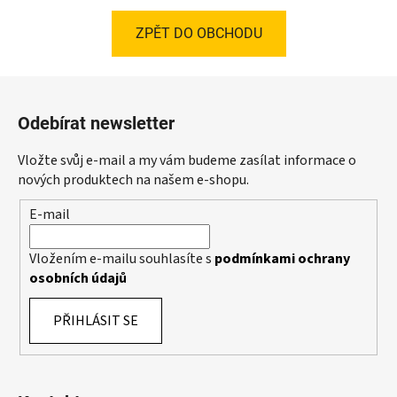
ZPĚT DO OBCHODU
Z
á
Odebírat newsletter
p
a
Vložte svůj e-mail a my vám budeme zasílat informace o
t
nových produktech na našem e-shopu.
í
E-mail
Vložením e-mailu souhlasíte s
podmínkami ochrany
osobních údajů
PŘIHLÁSIT SE