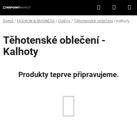
Přejít
Hledat
NÁKUPN
na
KOŠÍK
obsah
Domů
/
FASHION & BUSINESS
/
Oděvy
/
Těhotenské oblečení
/
Kalhoty
Těhotenské oblečení -
Kalhoty
Produkty teprve připravujeme.