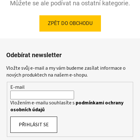
Můžete se ale podívat na ostatní kategorie.
ZPĚT DO OBCHODU
Z
á
Odebírat newsletter
p
a
Vložte svůj e-mail a my vám budeme zasílat informace o
t
nových produktech na našem e-shopu.
í
E-mail
Vložením e-mailu souhlasíte s
podmínkami ochrany
osobních údajů
PŘIHLÁSIT SE