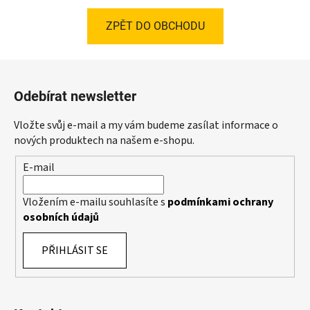
ZPĚT DO OBCHODU
Z
á
Odebírat newsletter
p
a
Vložte svůj e-mail a my vám budeme zasílat informace o
t
nových produktech na našem e-shopu.
í
E-mail
Vložením e-mailu souhlasíte s
podmínkami ochrany
osobních údajů
PŘIHLÁSIT SE