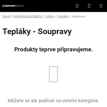
Přejít
Hledat
NÁKUPN
na
KOŠÍK
obsah
Domů
/
FASHION & BUSINESS
/
Oděvy
/
Tepláky
/
Soupravy
Tepláky - Soupravy
Produkty teprve připravujeme.
Můžete se ale podívat na ostatní kategorie.