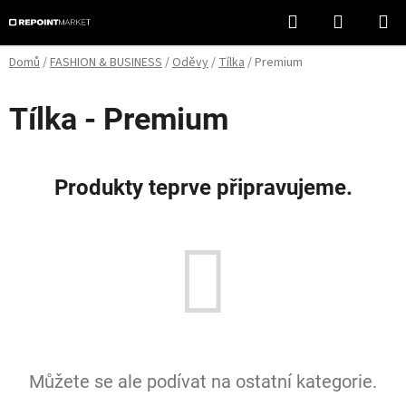
Přejít
Hledat
NÁKUPN
na
KOŠÍK
obsah
Domů
/
FASHION & BUSINESS
/
Oděvy
/
Tílka
/
Premium
Tílka - Premium
Produkty teprve připravujeme.
Můžete se ale podívat na ostatní kategorie.