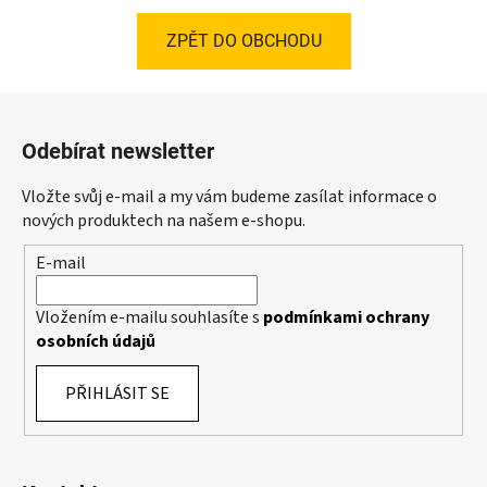
ZPĚT DO OBCHODU
Z
á
Odebírat newsletter
p
a
Vložte svůj e-mail a my vám budeme zasílat informace o
t
nových produktech na našem e-shopu.
í
E-mail
Vložením e-mailu souhlasíte s
podmínkami ochrany
osobních údajů
PŘIHLÁSIT SE