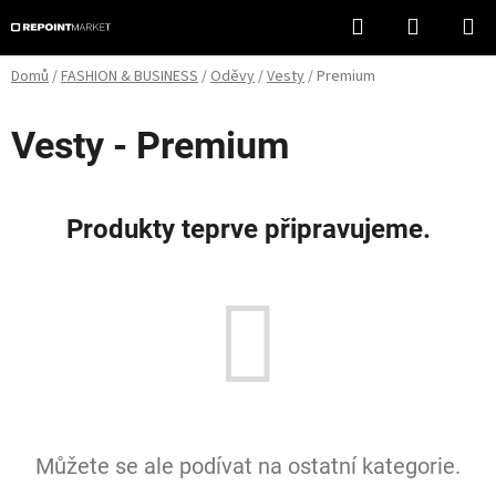
Přejít
Hledat
NÁKUPN
na
KOŠÍK
obsah
Domů
/
FASHION & BUSINESS
/
Oděvy
/
Vesty
/
Premium
Vesty - Premium
Produkty teprve připravujeme.
Můžete se ale podívat na ostatní kategorie.