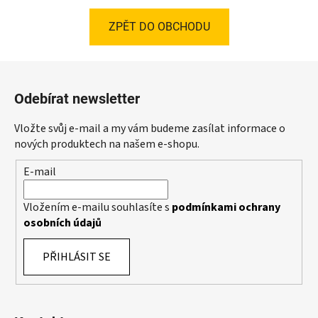
ZPĚT DO OBCHODU
Z
á
Odebírat newsletter
p
a
Vložte svůj e-mail a my vám budeme zasílat informace o
t
nových produktech na našem e-shopu.
í
E-mail
Vložením e-mailu souhlasíte s
podmínkami ochrany
osobních údajů
PŘIHLÁSIT SE