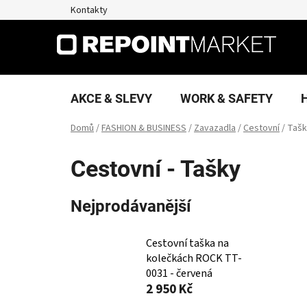
Přejít
Kontakty
na
obsah
AKCE & SLEVY
WORK & SAFETY
Domů
/
FASHION & BUSINESS
/
Zavazadla
/
Cestovní
/
Tašk
Cestovní - Tašky
Nejprodávanější
Cestovní taška na
kolečkách ROCK TT-
0031 - červená
2 950 Kč