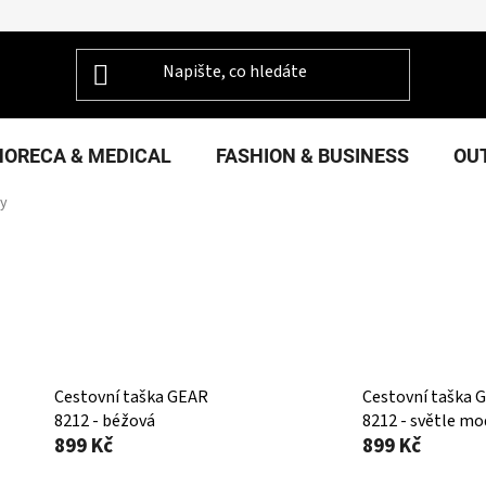
HORECA & MEDICAL
FASHION & BUSINESS
OU
y
Cestovní taška GEAR
Cestovní taška 
8212 - béžová
8212 - světle mo
899 Kč
899 Kč