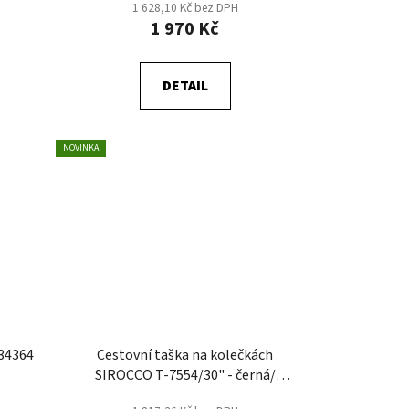
1 628,10 Kč bez DPH
1 970 Kč
DETAIL
NOVINKA
34364
Cestovní taška na kolečkách
SIROCCO T-7554/30" - černá/
šedá/modrá