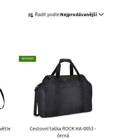
Ř
Řadit podle:
Nejprodávanější
a
z
e
n
í
p
NOVINKA
r
o
d
u
k
t
ů
větle
Cestovní taška ROCK HA-0053 -
černá