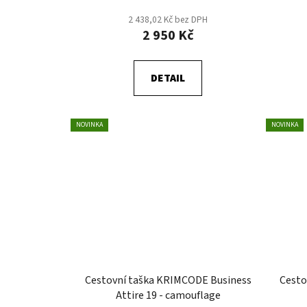
t
2 438,02 Kč bez DPH
ů
2 950 Kč
DETAIL
NOVINKA
NOVINKA
Cestovní taška KRIMCODE Business
Cesto
Attire 19 - camouflage