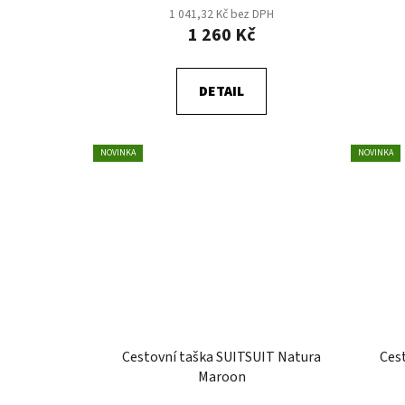
1 041,32 Kč bez DPH
1 260 Kč
DETAIL
NOVINKA
NOVINKA
Cestovní taška SUITSUIT Natura
Ces
Maroon