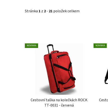
Stránka
1
z
2
-
21
položek celkem
V
NOVINKA
NOVINKA
ý
p
i
s
p
r
o
d
u
Cestovní taška na kolečkách ROCK
Cesto
TT-0031 - červená
k