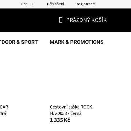
CZK
Přihlášení
Registrace
PRÁZDNÝ KOŠÍK
NÁKUPNÍ
KOŠÍK
TDOOR & SPORT
MARK & PROMOTIONS
FANS
GEAR
Cestovní taška ROCK
drá
HA-0053 - černá
1 335 Kč