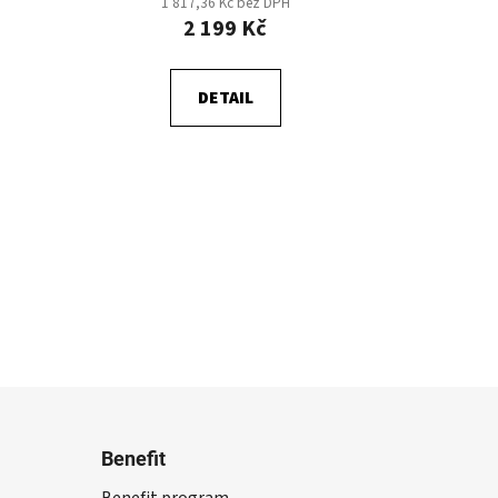
1 817,36 Kč bez DPH
2 199 Kč
DETAIL
Benefit
Benefit program