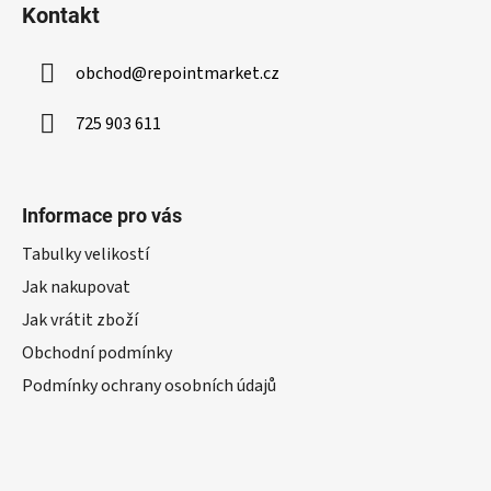
u
Kontakt
obchod
@
repointmarket.cz
725 903 611
Informace pro vás
Tabulky velikostí
Jak nakupovat
Jak vrátit zboží
Obchodní podmínky
Podmínky ochrany osobních údajů