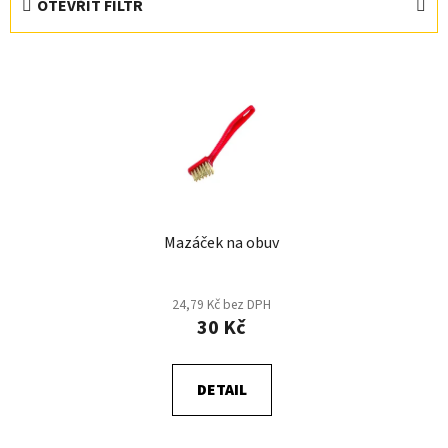
OTEVŘÍT FILTR
n
í
V
p
ý
r
p
o
i
d
s
u
p
k
r
t
Mazáček na obuv
o
ů
d
u
24,79 Kč bez DPH
k
30 Kč
t
ů
DETAIL