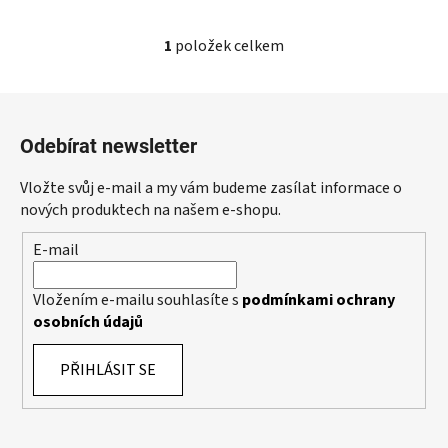
1
položek celkem
O
v
l
Z
á
á
d
Odebírat newsletter
p
a
a
c
Vložte svůj e-mail a my vám budeme zasílat informace o
t
í
nových produktech na našem e-shopu.
p
í
E-mail
r
v
k
Vložením e-mailu souhlasíte s
podmínkami ochrany
y
osobních údajů
v
ý
PŘIHLÁSIT SE
p
i
s