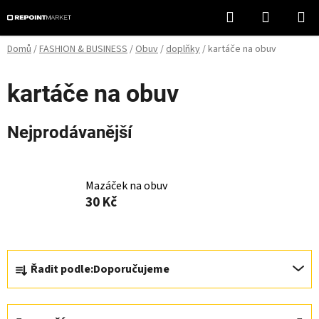
Přejít
Hledat
NÁKUPN
na
KOŠÍK
obsah
Domů
/
FASHION & BUSINESS
/
Obuv
/
doplňky
/
kartáče na obuv
kartáče na obuv
Nejprodávanější
Mazáček na obuv
30 Kč
Ř
Řadit podle:
Doporučujeme
a
z
e