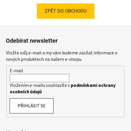
ZPĚT DO OBCHODU
Z
á
Odebírat newsletter
p
a
Vložte svůj e-mail a my vám budeme zasílat informace o
t
nových produktech na našem e-shopu.
í
E-mail
Vložením e-mailu souhlasíte s
podmínkami ochrany
osobních údajů
PŘIHLÁSIT SE