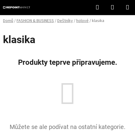
Přejít
Hledat
NÁKUPN
na
KOŠÍK
obsah
Domů
/
FASHION & BUSINESS
/
Deštníky
/
holové
/
klasika
klasika
Produkty teprve připravujeme.
Můžete se ale podívat na ostatní kategorie.