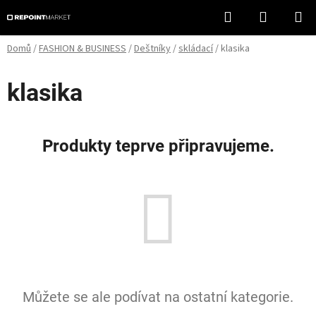
Přejít
Hledat
NÁKUPN
na
KOŠÍK
obsah
Domů
/
FASHION & BUSINESS
/
Deštníky
/
skládací
/
klasika
klasika
Produkty teprve připravujeme.
Můžete se ale podívat na ostatní kategorie.