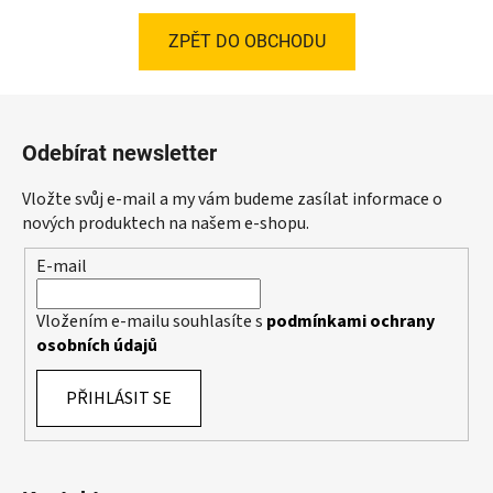
ZPĚT DO OBCHODU
Z
á
Odebírat newsletter
p
a
Vložte svůj e-mail a my vám budeme zasílat informace o
t
nových produktech na našem e-shopu.
í
E-mail
Vložením e-mailu souhlasíte s
podmínkami ochrany
osobních údajů
PŘIHLÁSIT SE