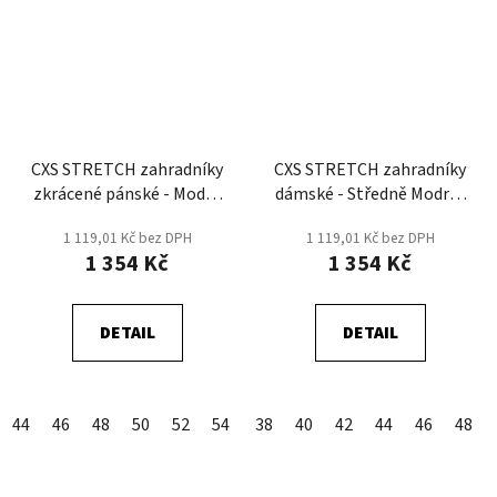
CXS STRETCH zahradníky
CXS STRETCH zahradníky
zkrácené pánské - Modrá
dámské - Středně Modrá/
Střední/Černá
Černá
1 119,01 Kč bez DPH
1 119,01 Kč bez DPH
1 354 Kč
1 354 Kč
DETAIL
DETAIL
44
46
48
50
52
54
56
38
58
40
60
42
62
44
64
46
48