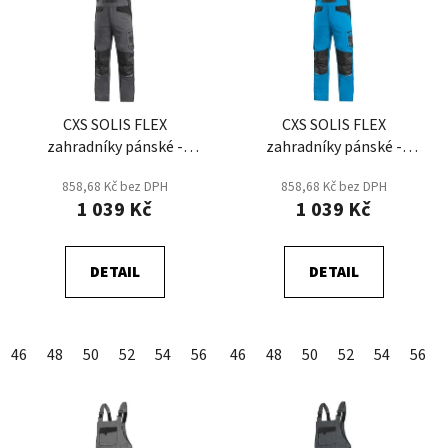
p
o
i
d
s
u
p
k
r
t
CXS SOLIS FLEX
CXS SOLIS FLEX
o
ů
zahradníky pánské -
zahradníky pánské -
d
Šedá/Černá
Modrá/Černá
u
858,68 Kč bez DPH
858,68 Kč bez DPH
k
1 039 Kč
1 039 Kč
t
ů
DETAIL
DETAIL
46
48
50
52
54
56
58
46
60
48
62
50
64
52
54
56