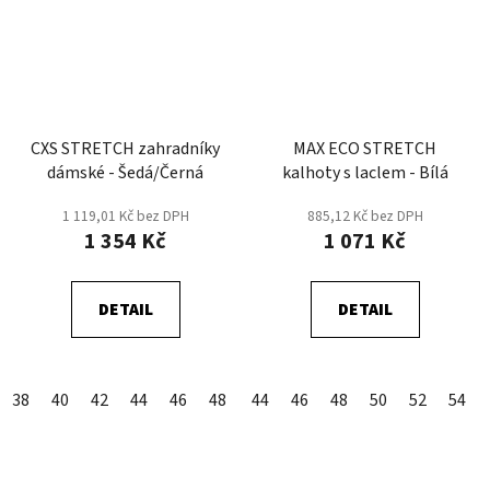
CXS STRETCH zahradníky
MAX ECO STRETCH
dámské - Šedá/Černá
kalhoty s laclem - Bílá
1 119,01 Kč bez DPH
885,12 Kč bez DPH
1 354 Kč
1 071 Kč
DETAIL
DETAIL
38
40
42
44
46
48
50
44
52
46
54
48
56
50
58
52
54