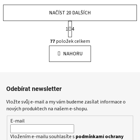
NAČÍST 20 DALŠÍCH
S
1
4
t
r
O
77
položek celkem
á
v
n
l
k
NAHORU
á
o
d
v
a
á
Z
c
n
á
í
í
Odebírat newsletter
p
p
r
a
Vložte svůj e-mail a my vám budeme zasílat informace o
v
t
nových produktech na našem e-shopu.
k
í
y
E-mail
v
ý
Vložením e-mailu souhlasíte s
podmínkami ochrany
p