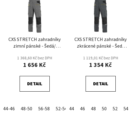
CXS STRETCH zahradníky
CXS STRETCH zahradníky
zimní pánské - Šedá/
zkrácené pánské - Šedá
Černá
Tmavá/Černá
1 368,60 Kč bez DPH
1 119,01 Kč bez DPH
1 656 Kč
1 354 Kč
DETAIL
DETAIL
44-46
48-50
56-58
52-54
44
60-62
46
48
50
52
54