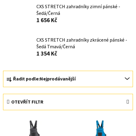
CXS STRETCH zahradníky zimní pánské -
Šedá/Černá
1 656 Kč
CXS STRETCH zahradníky zkrácené pánské -
Šedá Tmavá/Černá
1 354 Kč
Ř
Řadit podle:
Nejprodávanější
a
z
e
OTEVŘÍT FILTR
n
í
V
p
ý
r