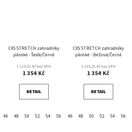
CXS STRETCH zahradníky
CXS STRETCH zahradníky
pánské - Šedá/Černá
pánské - Béžová/Černá
1 119,01 Kč bez DPH
1 119,01 Kč bez DPH
1 354 Kč
1 354 Kč
DETAIL
DETAIL
46
48
50
52
54
56
58
46
60
48
62
50
64
52
66
54
68
56