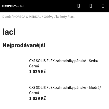
Přejít
Hledat
NÁKUPN
na
KOŠÍK
obsah
Domů
/
HORECA & MEDICAL
/
Oděvy
/
kalhoty
/
lacl
lacl
Nejprodávanější
CXS SOLIS FLEX zahradníky pánské - Šedá/
Černá
1 039 Kč
CXS SOLIS FLEX zahradníky pánské - Modrá/
Černá
1 039 Kč