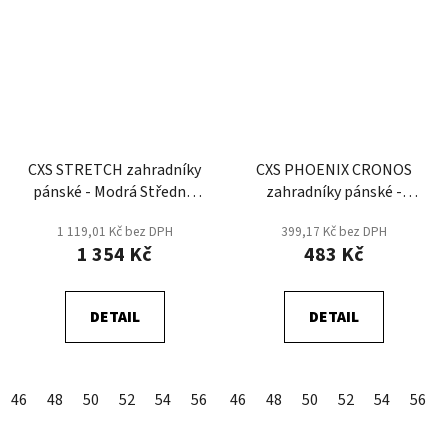
CXS STRETCH zahradníky
CXS PHOENIX CRONOS
pánské - Modrá Střední/
zahradníky pánské -
Černá
Šedá/Černá
1 119,01 Kč bez DPH
399,17 Kč bez DPH
1 354 Kč
483 Kč
DETAIL
DETAIL
46
48
50
52
54
56
58
46
60
48
62
50
64
52
66
54
68
56