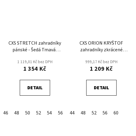
CXS STRETCH zahradníky
CXS ORION KRYŠTOF
pánské - Šedá Tmavá/
zahradníky zkrácené
Černá
zimní - Šedá/Černá
1 119,01 Kč bez DPH
999,17 Kč bez DPH
1 354 Kč
1 209 Kč
DETAIL
DETAIL
46
48
50
52
54
56
58
44
60
48
62
52
64
56
60