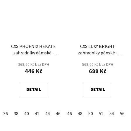
CXS PHOENIX HEKATE
CXS LUXY BRIGHT
zahradníky dámské -
zahradníky pánské -
Šedá/Černá
Modrá/Černá
368,60 Kč bez DPH
568,60 Kč bez DPH
446 Kč
688 Kč
DETAIL
DETAIL
36
38
40
42
44
46
48
46
50
48
52
50
54
52
56
54
58
56