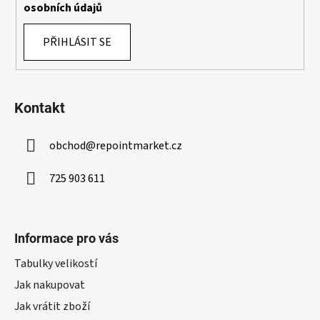
osobních údajů
i
s
PŘIHLÁSIT SE
u
Kontakt
obchod
@
repointmarket.cz
725 903 611
Informace pro vás
Tabulky velikostí
Jak nakupovat
Jak vrátit zboží