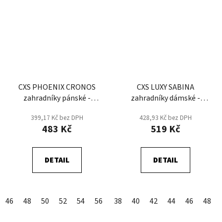
CXS PHOENIX CRONOS
CXS LUXY SABINA
zahradníky pánské -
zahradníky dámské -
Šedá/Modrá
Modrá/Černá
399,17 Kč bez DPH
428,93 Kč bez DPH
483 Kč
519 Kč
DETAIL
DETAIL
46
48
50
52
54
56
58
38
60
40
62
42
64
44
66
46
68
48