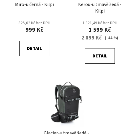
Miro-u černá - Kilpi
Kerou-u tmavě šedá -
o
ů
Kilpi
d
u
825,62 Kč bez DPH
1 321,49 Kč bez DPH
k
999 Kč
1 599 Kč
t
2 899 Kč
(–44 %)
ů
DETAIL
DETAIL
Glacier-u tmavě šedá -