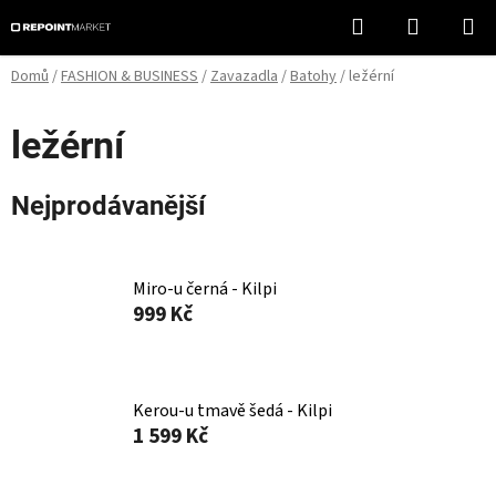
Přejít
Hledat
NÁKUPN
na
KOŠÍK
obsah
Domů
/
FASHION & BUSINESS
/
Zavazadla
/
Batohy
/
ležérní
ležérní
Nejprodávanější
Miro-u černá - Kilpi
999 Kč
Kerou-u tmavě šedá - Kilpi
1 599 Kč