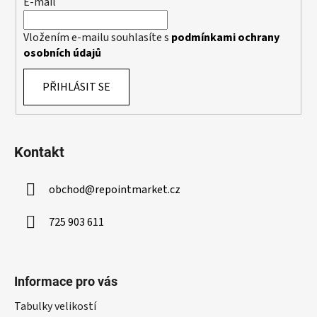
E-mail
r
v
k
Vložením e-mailu souhlasíte s
podmínkami ochrany
y
osobních údajů
v
ý
PŘIHLÁSIT SE
p
i
s
u
Kontakt
obchod
@
repointmarket.cz
725 903 611
Informace pro vás
Tabulky velikostí