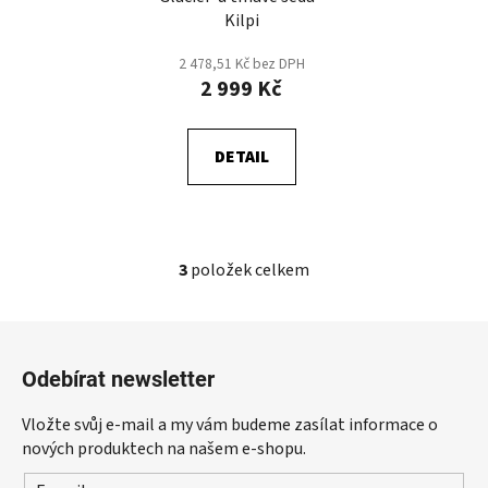
Kilpi
2 478,51 Kč bez DPH
2 999 Kč
DETAIL
3
položek celkem
O
v
l
Z
á
á
d
Odebírat newsletter
p
a
a
c
Vložte svůj e-mail a my vám budeme zasílat informace o
t
í
nových produktech na našem e-shopu.
p
í