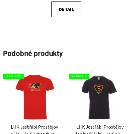
DETAIL
Podobné produkty
SHOWROOM
SHOWROOM
LHK Jestřábi Prostějov
LHK Jestřábi Prostějov
tričko s krátkým rukávem
tričko dětské s krátkým