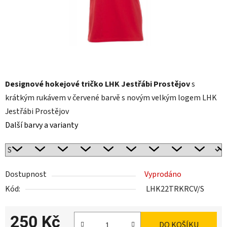
Designové hokejové tričko LHK Jestřábi Prostějov
s
krátkým rukávem v červené barvě s novým velkým logem LHK
Jestřábi Prostějov
Další barvy a varianty
Dostupnost
Vyprodáno
Kód:
LHK22TRKRCV/S
250 Kč
DO KOŠÍKU