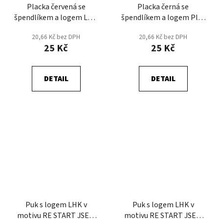
Placka červená se
Placka černá se
špendlíkem a logem LHK
špendlíkem a logem Play
v motivu RE START JSEM
Off
20,66 Kč bez DPH
20,66 Kč bez DPH
SOUČÁSTÍ
25 Kč
25 Kč
DETAIL
DETAIL
Puk s logem LHK v
Puk s logem LHK v
motivu RE START JSEM
motivu RE START JSEM