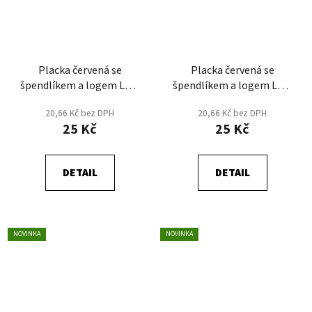
Placka červená se
Placka červená se
špendlíkem a logem LHK
špendlíkem a logem LHK
v motivu RE START JSEM
v motivu RE START JSEM
20,66 Kč bez DPH
20,66 Kč bez DPH
SOUČÁSTÍ
SOUČÁSTÍ
25 Kč
25 Kč
DETAIL
DETAIL
NOVINKA
NOVINKA