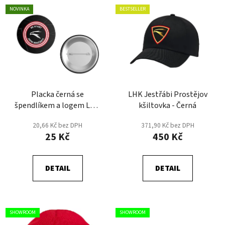
NOVINKA
BESTSELLER
Placka černá se
LHK Jestřábi Prostějov
špendlíkem a logem LHK
kšiltovka - Černá
v motivu RE START JSEM
20,66 Kč bez DPH
371,90 Kč bez DPH
SOUČÁSTÍ
25 Kč
450 Kč
DETAIL
DETAIL
SHOWROOM
SHOWROOM