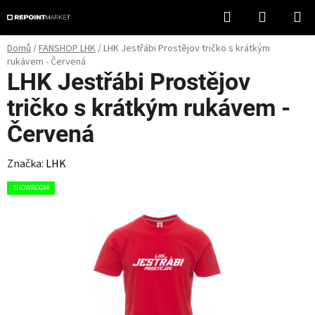
Přejít
Hledat
NÁKUPN
na
KOŠÍK
obsah
Domů
/
FANSHOP LHK
/
LHK Jestřábi Prostějov tričko s krátkým
rukávem - Červená
LHK Jestřábi Prostějov
tričko s krátkým rukávem -
Červená
Značka:
LHK
SHOWROOM