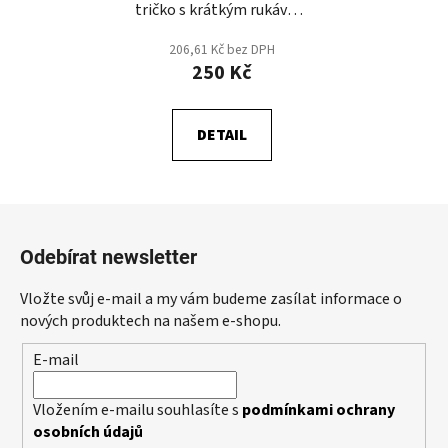
tričko s krátkým rukávem
- Logo PLAY OFF
206,61 Kč bez DPH
250 Kč
DETAIL
Z
á
Odebírat newsletter
p
a
Vložte svůj e-mail a my vám budeme zasílat informace o
t
nových produktech na našem e-shopu.
í
E-mail
Vložením e-mailu souhlasíte s
podmínkami ochrany
osobních údajů