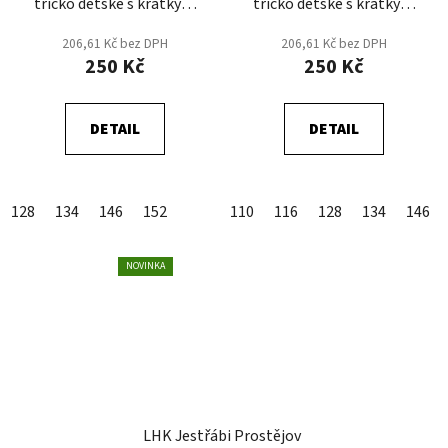
tričko dětské s krátkým
tričko dětské s krátkým
rukávem - Černá - bílé
rukávem - Červená -
206,61 Kč bez DPH
206,61 Kč bez DPH
logo
ZÁŽITEK, ATMOSFÉRA,
250 Kč
250 Kč
HOKEJ!
DETAIL
DETAIL
128
134
146
152
110
116
128
134
146
NOVINKA
LHK Jestřábi Prostějov