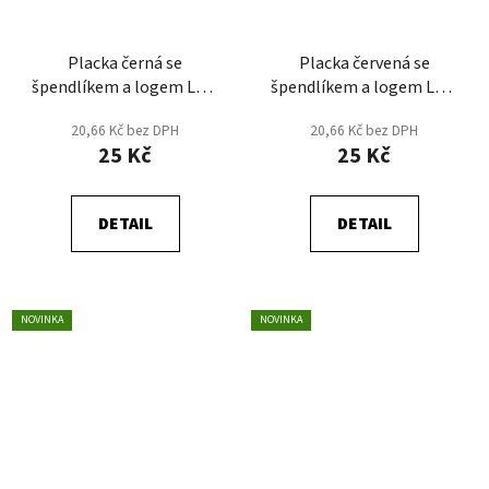
Placka černá se
Placka červená se
špendlíkem a logem LHK
špendlíkem a logem LHK
v motivu RE START JSEM
v motivu RE START JSEM
20,66 Kč bez DPH
20,66 Kč bez DPH
SOUČÁSTÍ
SOUČÁSTÍ
25 Kč
25 Kč
DETAIL
DETAIL
NOVINKA
NOVINKA