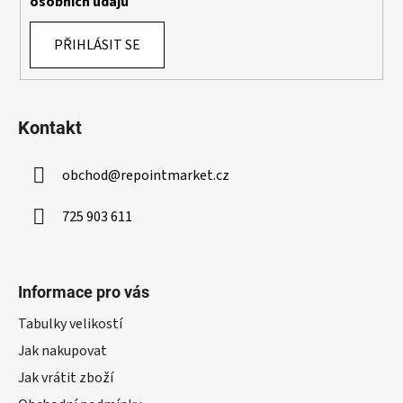
osobních údajů
PŘIHLÁSIT SE
Kontakt
obchod
@
repointmarket.cz
725 903 611
Informace pro vás
Tabulky velikostí
Jak nakupovat
Jak vrátit zboží