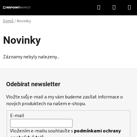
Přejít
Hledat
NÁKUPN
na
KOŠÍK
obsah
Domů
/
Novinky
Novinky
Záznamy nebyly nalezeny...
Z
á
Odebírat newsletter
p
a
Vložte svůj e-mail a my vám budeme zasílat informace o
t
nových produktech na našem e-shopu.
í
E-mail
Vložením e-mailu souhlasíte s
podmínkami ochrany