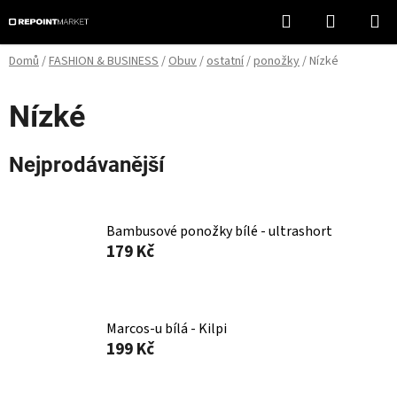
Přejít
Hledat
NÁKUPN
na
KOŠÍK
obsah
Domů
/
FASHION & BUSINESS
/
Obuv
/
ostatní
/
ponožky
/
Nízké
Nízké
Nejprodávanější
Bambusové ponožky bílé - ultrashort
179 Kč
Marcos-u bílá - Kilpi
199 Kč