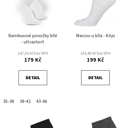
p
o
i
d
s
u
p
k
r
t
Bambusové ponožky bílé
Marcos-u bílá - Kilpi
o
ů
- ultrashort
d
u
147,93 Kč bez DPH
164,46 Kč bez DPH
k
179 Kč
199 Kč
t
ů
DETAIL
DETAIL
35-38
39-42
43-46