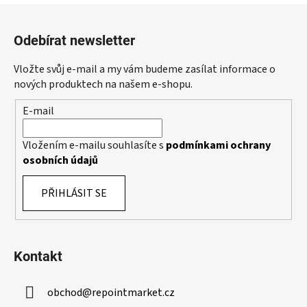
l
Z
á
á
d
Odebírat newsletter
p
a
a
c
Vložte svůj e-mail a my vám budeme zasílat informace o
t
í
nových produktech na našem e-shopu.
p
í
E-mail
r
v
k
Vložením e-mailu souhlasíte s
podmínkami ochrany
y
osobních údajů
v
ý
PŘIHLÁSIT SE
p
i
s
u
Kontakt
obchod
@
repointmarket.cz