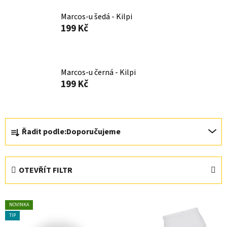
Marcos-u šedá - Kilpi
199 Kč
Marcos-u černá - Kilpi
199 Kč
Ř
Řadit podle:
Doporučujeme
a
z
e
OTEVŘÍT FILTR
n
í
V
p
NOVINKA
ý
r
TIP