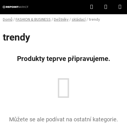
Přejít
Hledat
NÁKUPN
na
KOŠÍK
obsah
Domů
/
FASHION & BUSINESS
/
Deštníky
/
skládací
/
trendy
trendy
Produkty teprve připravujeme.
Můžete se ale podívat na ostatní kategorie.