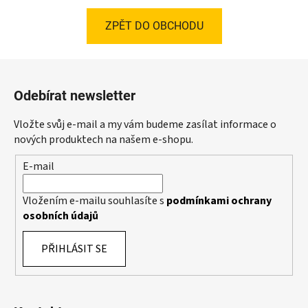
ZPĚT DO OBCHODU
Z
á
Odebírat newsletter
p
a
Vložte svůj e-mail a my vám budeme zasílat informace o
t
nových produktech na našem e-shopu.
í
E-mail
Vložením e-mailu souhlasíte s
podmínkami ochrany
osobních údajů
PŘIHLÁSIT SE