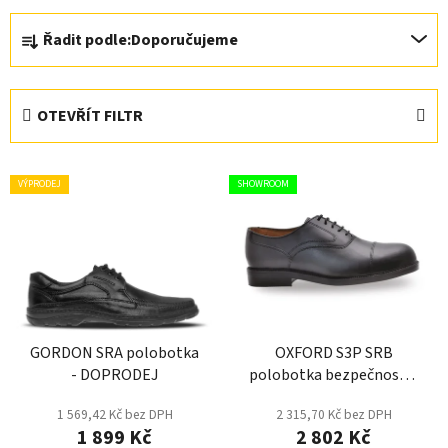
Ř
Řadit podle:
Doporučujeme
a
z
e
OTEVŘÍT FILTR
n
í
V
p
VÝPRODEJ
SHOWROOM
ý
r
p
o
i
d
s
u
p
k
r
t
GORDON SRA polobotka
OXFORD S3P SRB
o
ů
- DOPRODEJ
polobotka bezpečnostní
d
- Černá
u
1 569,42 Kč bez DPH
2 315,70 Kč bez DPH
k
1 899 Kč
2 802 Kč