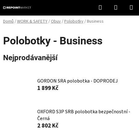
Přejít
Hledat
NÁKUPN
na
KOŠÍK
obsah
Domů
/
WORK & SAFETY
/
Obuv
/
Polobotky
/
Business
Polobotky - Business
Nejprodávanější
GORDON SRA polobotka - DOPRODEJ
1 899 Kč
OXFORD S3P SRB polobotka bezpečnostní -
Černá
2 802 Kč