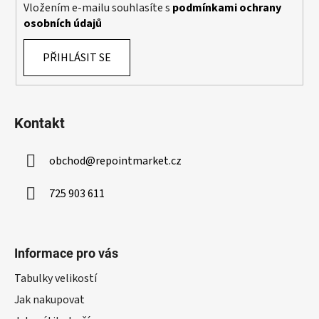
k
Vložením e-mailu souhlasíte s
podmínkami ochrany
y
osobních údajů
v
ý
PŘIHLÁSIT SE
p
i
s
u
Kontakt
obchod
@
repointmarket.cz
725 903 611
Informace pro vás
Tabulky velikostí
Jak nakupovat