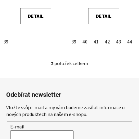
t
ů
DETAIL
DETAIL
39
39
40
41
42
43
44
2
položek celkem
O
v
l
Z
á
á
d
Odebírat newsletter
p
a
a
c
Vložte svůj e-mail a my vám budeme zasílat informace o
t
í
nových produktech na našem e-shopu.
p
í
E-mail
r
v