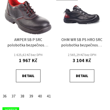
ý
r
p
o
i
d
s
u
p
k
r
t
AMPER SB P SRC
OHM WR SB PS HRO SRC
o
ů
polobotka bezpečnostní
polobotka bezpečnostní
d
- Černá
- Černá
u
1 625,62 Kč bez DPH
2 565,29 Kč bez DPH
k
1 967 Kč
3 104 Kč
t
ů
DETAIL
DETAIL
36
37
38
39
40
41
42
43
44
45
46
47
SHOWROOM