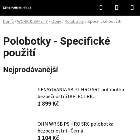
Přejít
Hledat
NÁKUPN
na
KOŠÍK
obsah
Domů
/
WORK & SAFETY
/
Obuv
/
Polobotky
/
Specifické použití
Polobotky - Specifické
použití
Nejprodávanější
PENSYLVANIA SB PL HRO SRC polobotka
bezpečnostní DIELECTRIC
1 899 Kč
OHM WR SB PS HRO SRC polobotka
bezpečnostní - Černá
3 104 Kč