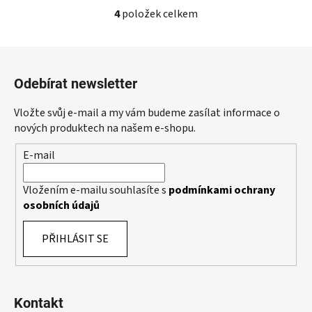
4
položek celkem
O
v
l
Z
á
á
d
Odebírat newsletter
p
a
a
c
Vložte svůj e-mail a my vám budeme zasílat informace o
t
í
nových produktech na našem e-shopu.
p
í
E-mail
r
v
k
Vložením e-mailu souhlasíte s
podmínkami ochrany
y
osobních údajů
v
ý
PŘIHLÁSIT SE
p
i
s
u
Kontakt