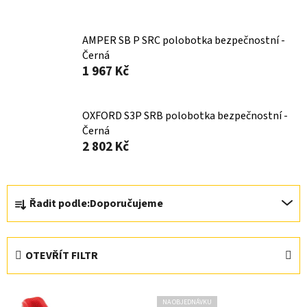
AMPER SB P SRC polobotka bezpečnostní -
Černá
1 967 Kč
OXFORD S3P SRB polobotka bezpečnostní -
Černá
2 802 Kč
Ř
Řadit podle:
Doporučujeme
a
z
e
OTEVŘÍT FILTR
n
í
V
p
NA OBJEDNÁVKU