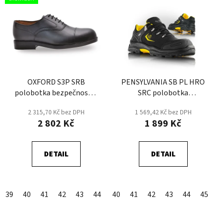
OXFORD S3P SRB
PENSYLVANIA SB PL HRO
polobotka bezpečnostní
SRC polobotka
- Černá
bezpečnostní
2 315,70 Kč bez DPH
1 569,42 Kč bez DPH
DIELECTRIC
2 802 Kč
1 899 Kč
DETAIL
DETAIL
39
40
41
42
43
44
45
40
46
41
47
42
43
44
45