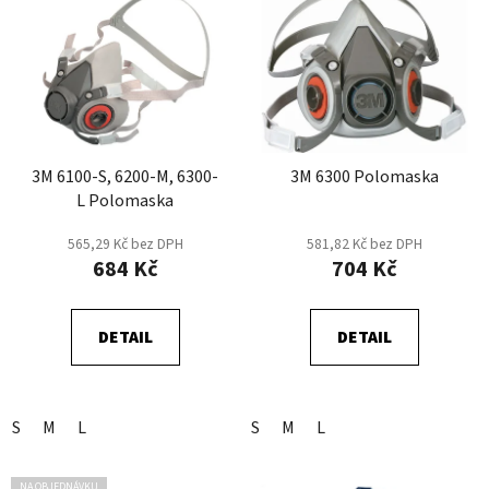
ý
r
p
o
i
d
s
u
p
k
r
t
3M 6100-S, 6200-M, 6300-
3M 6300 Polomaska
o
ů
L Polomaska
d
u
565,29 Kč bez DPH
581,82 Kč bez DPH
k
684 Kč
704 Kč
t
ů
DETAIL
DETAIL
S
M
L
S
M
L
NA OBJEDNÁVKU