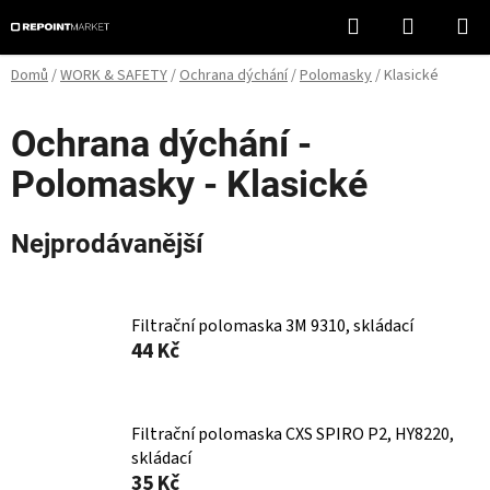
Přejít
Hledat
NÁKUPN
na
KOŠÍK
obsah
Domů
/
WORK & SAFETY
/
Ochrana dýchání
/
Polomasky
/
Klasické
Ochrana dýchání -
Polomasky - Klasické
Nejprodávanější
Filtrační polomaska 3M 9310, skládací
44 Kč
Filtrační polomaska CXS SPIRO P2, HY8220,
skládací
35 Kč