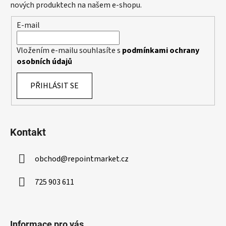
t
í
nových produktech na našem e-shopu.
p
í
E-mail
r
v
k
Vložením e-mailu souhlasíte s
podmínkami ochrany
y
osobních údajů
v
ý
PŘIHLÁSIT SE
p
i
s
u
Kontakt
obchod
@
repointmarket.cz
725 903 611
Informace pro vás