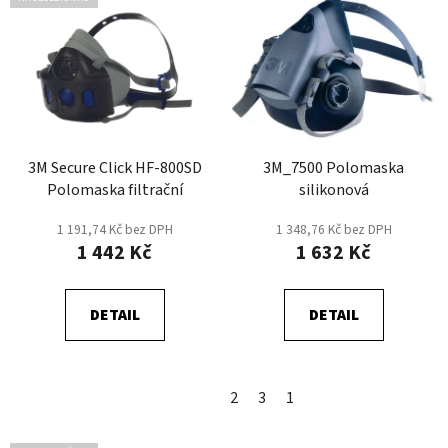
3M Secure Click HF-800SD
3M_7500 Polomaska
Polomaska filtrační
silikonová
1 191,74 Kč bez DPH
1 348,76 Kč bez DPH
1 442 Kč
1 632 Kč
DETAIL
DETAIL
2
3
1