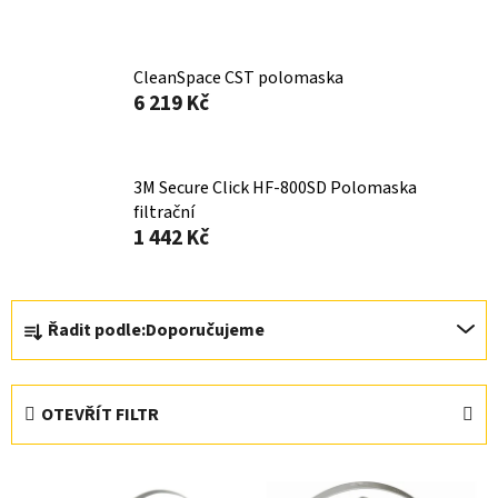
CleanSpace CST polomaska
6 219 Kč
3M Secure Click HF-800SD Polomaska
filtrační
1 442 Kč
Ř
Řadit podle:
Doporučujeme
a
z
e
OTEVŘÍT FILTR
n
í
V
p