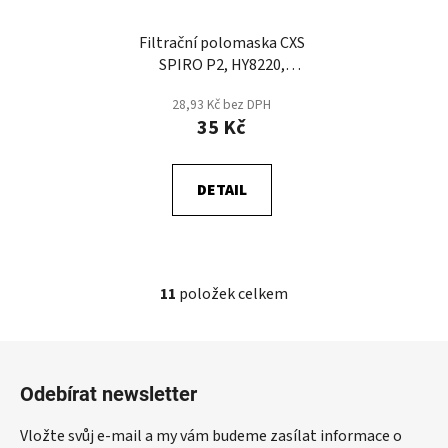
Filtrační polomaska CXS
SPIRO P2, HY8220,
skládací
28,93 Kč bez DPH
35 Kč
DETAIL
11
položek celkem
O
v
l
Z
á
á
d
Odebírat newsletter
p
a
a
c
Vložte svůj e-mail a my vám budeme zasílat informace o