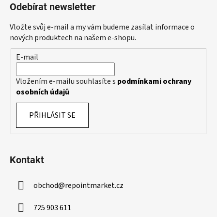
d
Odebírat newsletter
p
a
a
c
Vložte svůj e-mail a my vám budeme zasílat informace o
t
í
nových produktech na našem e-shopu.
p
í
E-mail
r
v
k
Vložením e-mailu souhlasíte s
podmínkami ochrany
y
osobních údajů
v
ý
PŘIHLÁSIT SE
p
i
s
u
Kontakt
obchod
@
repointmarket.cz
725 903 611