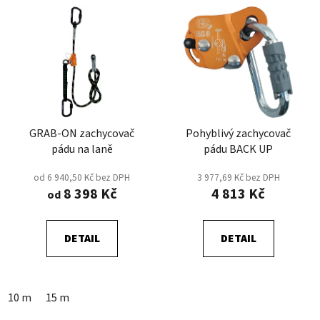
GRAB-ON zachycovač
Pohyblivý zachycovač
pádu na laně
pádu BACK UP
od 6 940,50 Kč bez DPH
3 977,69 Kč bez DPH
8 398 Kč
4 813 Kč
od
DETAIL
DETAIL
10 m
15 m