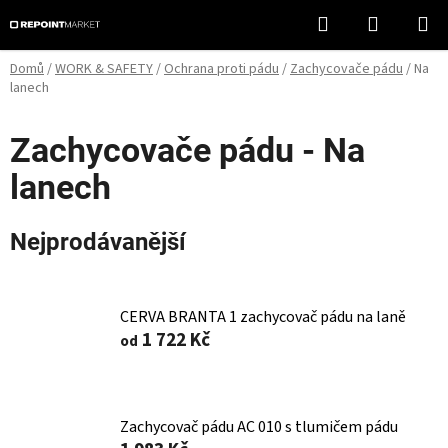
Přejít
Hledat
NÁKUPN
na
KOŠÍK
obsah
Domů
/
WORK & SAFETY
/
Ochrana proti pádu
/
Zachycovače pádu
/
Na
lanech
Zachycovače pádu - Na
lanech
Nejprodávanější
CERVA BRANTA 1 zachycovač pádu na laně
1 722 Kč
od
Zachycovač pádu AC 010 s tlumičem pádu