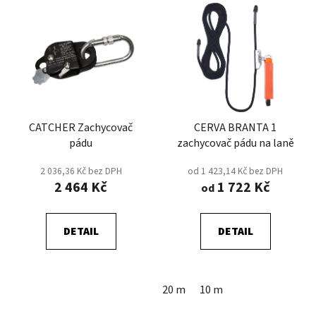
V
p
ý
r
p
o
i
d
s
u
p
k
r
t
CATCHER Zachycovač
CERVA BRANTA 1
o
ů
pádu
zachycovač pádu na laně
d
u
2 036,36 Kč bez DPH
od 1 423,14 Kč bez DPH
k
2 464 Kč
1 722 Kč
od
t
ů
DETAIL
DETAIL
20 m
10 m