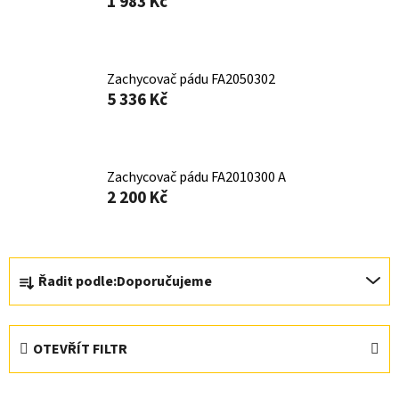
1 983 Kč
Zachycovač pádu FA2050302
5 336 Kč
Zachycovač pádu FA2010300 A
2 200 Kč
Ř
Řadit podle:
Doporučujeme
a
z
e
OTEVŘÍT FILTR
n
í