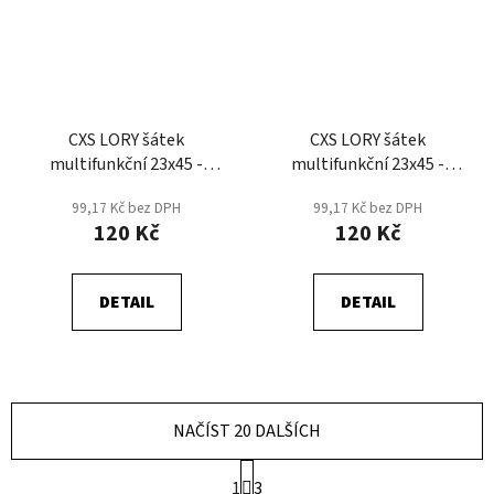
CXS LORY šátek
CXS LORY šátek
multifunkční 23x45 -
multifunkční 23x45 -
Černá/Růžová
Černá/Šedá
99,17 Kč bez DPH
99,17 Kč bez DPH
120 Kč
120 Kč
DETAIL
DETAIL
NAČÍST 20 DALŠÍCH
S
1
3
t