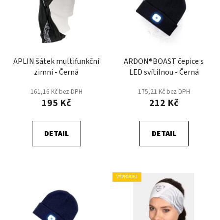
p
o
i
d
s
u
p
k
r
t
APLIN šátek multifunkční
ARDON®BOAST čepice s
o
ů
zimní - Černá
LED svítilnou - Černá
d
u
161,16 Kč bez DPH
175,21 Kč bez DPH
k
195 Kč
212 Kč
t
ů
DETAIL
DETAIL
VÝPRODEJ