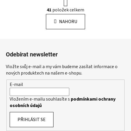
r
O
41
položek celkem
á
v
n
l
k
NAHORU
á
o
d
v
a
á
Z
c
n
á
í
í
Odebírat newsletter
p
p
r
a
Vložte svůj e-mail a my vám budeme zasílat informace o
v
t
nových produktech na našem e-shopu.
k
í
y
E-mail
v
ý
Vložením e-mailu souhlasíte s
podmínkami ochrany
p
osobních údajů
i
s
PŘIHLÁSIT SE
u