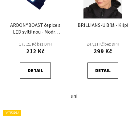
ARDON®BOAST čepice s
BRILLIANS-U Bílá - Kilpi
LED svítilnou - Modrá
Tmavá
175,21 Kč bez DPH
247,11 Kč bez DPH
212 Kč
299 Kč
DETAIL
DETAIL
uni
VÝPRODEJ