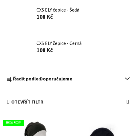
CXS ELY čepice - Šedá
108 Kč
CXS ELY čepice - Černá
108 Kč
Ř
Řadit podle:
Doporučujeme
a
z
e
OTEVŘÍT FILTR
n
í
V
p
SHOWROOM
ý
r