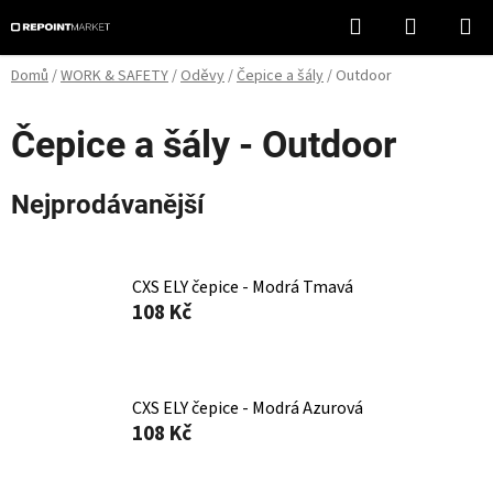
Přejít
Hledat
NÁKUPN
na
KOŠÍK
obsah
Domů
/
WORK & SAFETY
/
Oděvy
/
Čepice a šály
/
Outdoor
Čepice a šály - Outdoor
Nejprodávanější
CXS ELY čepice - Modrá Tmavá
108 Kč
CXS ELY čepice - Modrá Azurová
108 Kč