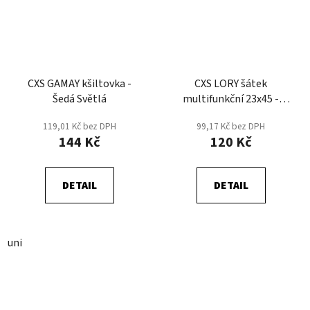
CXS GAMAY kšiltovka -
CXS LORY šátek
Šedá Světlá
multifunkční 23x45 -
Černá/Modrá
119,01 Kč bez DPH
99,17 Kč bez DPH
144 Kč
120 Kč
DETAIL
DETAIL
uni