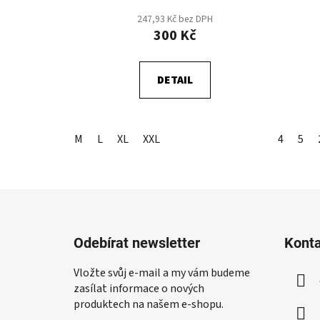
t
247,93 Kč bez DPH
ů
300 Kč
DETAIL
M
L
XL
XXL
4
5
Z
á
Odebírat newsletter
Kont
p
a
Vložte svůj e-mail a my vám budeme
t
zasílat informace o nových
í
produktech na našem e-shopu.