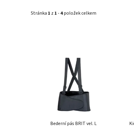
Stránka
1
z
1
-
4
položek celkem
V
ý
p
i
s
p
r
o
d
u
Bederní pás BRIT vel. L
Ki
k