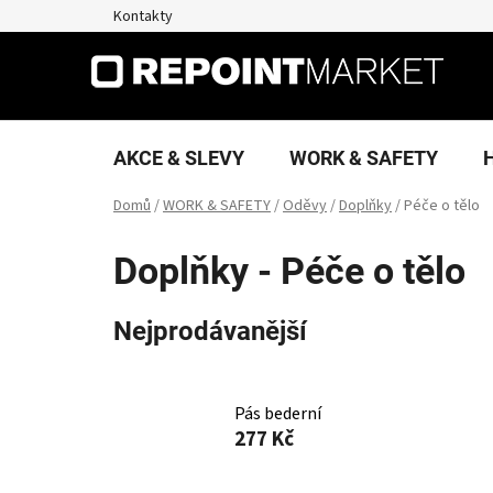
Přejít
Kontakty
na
obsah
AKCE & SLEVY
WORK & SAFETY
Domů
/
WORK & SAFETY
/
Oděvy
/
Doplňky
/
Péče o tělo
Doplňky - Péče o tělo
Nejprodávanější
Pás bederní
277 Kč