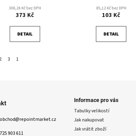
308,26 Kč bez DPH
85,12 Kč bez DPH
373 Kč
103 Kč
DETAIL
DETAIL
2
3
1
O
v
l
á
d
Informace pro vás
akt
a
Tabulky velikostí
c
obchod
@
repointmarket.cz
í
Jak nakupovat
p
Jak vrátit zboží
r
725 903 611