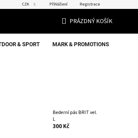
CZK
Přihlášení
Registrace
PRÁZDNÝ KOŠÍK
NÁKUPNÍ
KOŠÍK
TDOOR & SPORT
MARK & PROMOTIONS
FANS
Bederní pás BRIT vel.
L
300 Kč