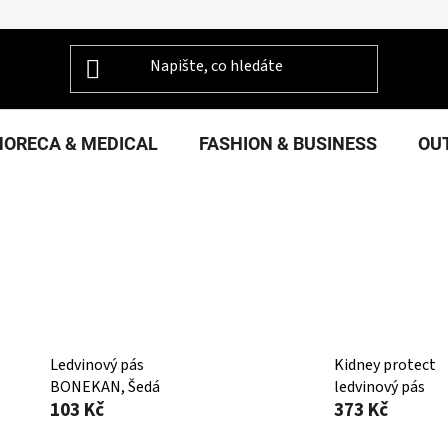
HORECA & MEDICAL
FASHION & BUSINESS
OU
Ledvinový pás
Kidney protect
BONEKAN, Šedá
ledvinový pás
103 Kč
373 Kč