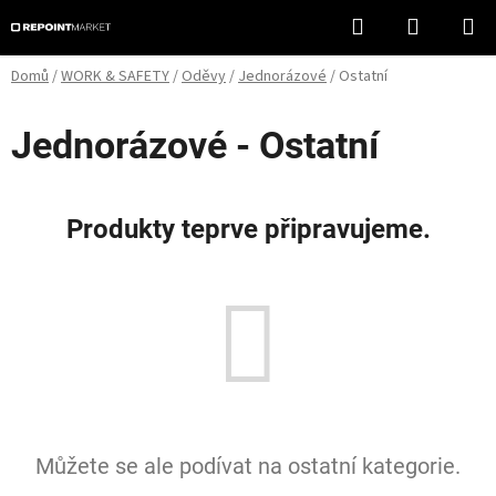
Přejít
Hledat
NÁKUPN
na
KOŠÍK
obsah
Domů
/
WORK & SAFETY
/
Oděvy
/
Jednorázové
/
Ostatní
Jednorázové - Ostatní
Produkty teprve připravujeme.
Můžete se ale podívat na ostatní kategorie.