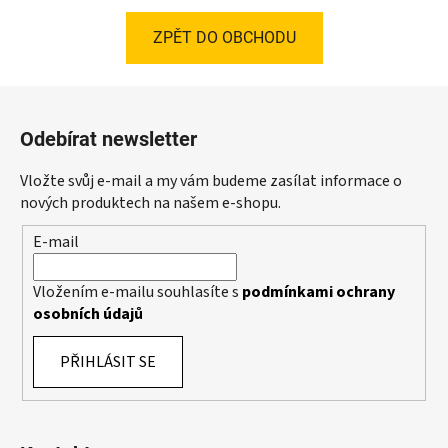
ZPĚT DO OBCHODU
Z
á
Odebírat newsletter
p
a
Vložte svůj e-mail a my vám budeme zasílat informace o
t
nových produktech na našem e-shopu.
í
E-mail
Vložením e-mailu souhlasíte s
podmínkami ochrany
osobních údajů
PŘIHLÁSIT SE