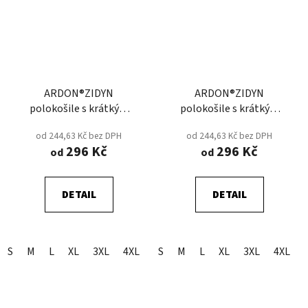
ARDON®ZIDYN
ARDON®ZIDYN
polokošile s krátkým
polokošile s krátkým
rukávem - Modrá Tmavá
rukávem - Modrá/Royal
od 244,63 Kč bez DPH
od 244,63 Kč bez DPH
296 Kč
296 Kč
od
od
DETAIL
DETAIL
S
M
L
XL
3XL
4XL
5XL
S
M
2XL
L
XL
3XL
4XL