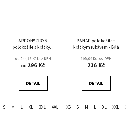
ARDON®ZIDYN
BANAR polokošile s
polokošile s krátkým
krátkým rukávem - Bílá
rukávem - Šedá Tmavá
od 244,63 Kč bez DPH
195,04 Kč bez DPH
296 Kč
236 Kč
od
DETAIL
DETAIL
S
M
L
XL
3XL
4XL
5XL
XS
S
2XL
M
L
XL
XXL
3