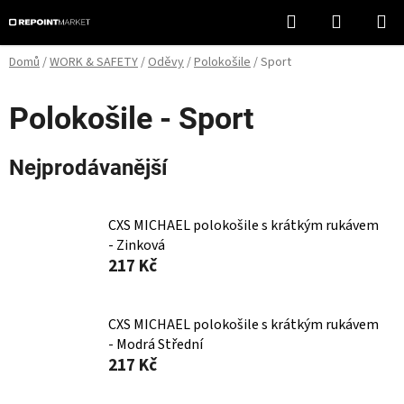
Přejít
Hledat
NÁKUPN
na
KOŠÍK
obsah
Domů
/
WORK & SAFETY
/
Oděvy
/
Polokošile
/
Sport
Polokošile - Sport
Nejprodávanější
CXS MICHAEL polokošile s krátkým rukávem
- Zinková
217 Kč
CXS MICHAEL polokošile s krátkým rukávem
- Modrá Střední
217 Kč