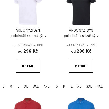
p
o
i
d
s
u
p
k
r
t
ARDON®ZIDYN
ARDON®ZIDYN
o
ů
polokošile s krátkým
polokošile s krátkým
d
rukávem - Bílá
rukávem - Černá
u
od 244,63 Kč bez DPH
od 244,63 Kč bez DPH
k
296 Kč
296 Kč
od
od
t
ů
DETAIL
DETAIL
S
M
L
XL
3XL
4XL
5XL
S
M
2XL
L
XL
3XL
4XL