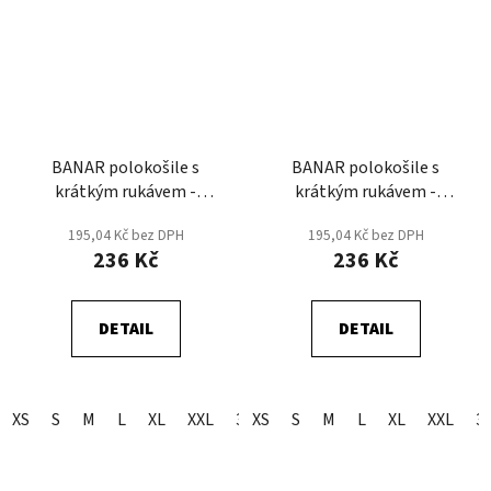
BANAR polokošile s
BANAR polokošile s
krátkým rukávem -
krátkým rukávem -
Modrá/Navy
Modrá/Royal
195,04 Kč bez DPH
195,04 Kč bez DPH
236 Kč
236 Kč
DETAIL
DETAIL
XS
S
M
L
XL
XXL
3XL
XS
S
M
L
XL
XXL
3