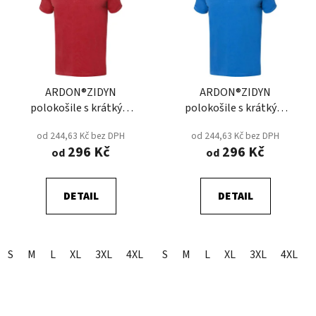
ARDON®ZIDYN
ARDON®ZIDYN
polokošile s krátkým
polokošile s krátkým
rukávem - Červená
rukávem - Modrá
od 244,63 Kč bez DPH
od 244,63 Kč bez DPH
296 Kč
296 Kč
od
od
DETAIL
DETAIL
S
M
L
XL
3XL
4XL
5XL
S
M
2XL
L
XL
3XL
4XL