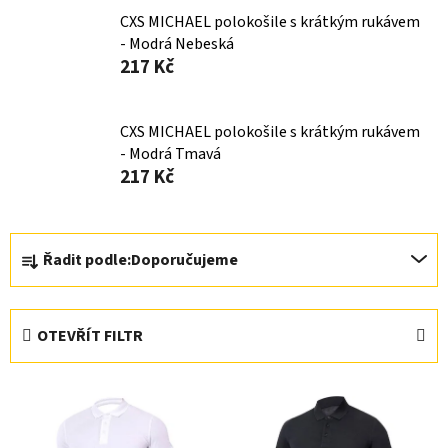
CXS MICHAEL polokošile s krátkým rukávem
- Modrá Nebeská
217 Kč
CXS MICHAEL polokošile s krátkým rukávem
- Modrá Tmavá
217 Kč
Ř
Řadit podle:
Doporučujeme
a
z
e
OTEVŘÍT FILTR
n
í
V
p
ý
r