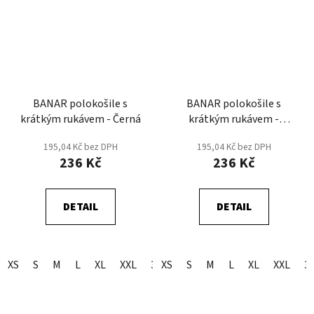
BANAR polokošile s
BANAR polokošile s
krátkým rukávem - Černá
krátkým rukávem -
Červená
195,04 Kč bez DPH
195,04 Kč bez DPH
236 Kč
236 Kč
DETAIL
DETAIL
XS
S
M
L
XL
XXL
3XL
XS
S
M
L
XL
XXL
3