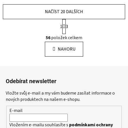
NAČÍST 20 DALŠÍCH
S
1
3
t
r
O
56
položek celkem
á
v
n
l
k
NAHORU
á
o
d
v
a
á
Z
c
n
á
í
í
Odebírat newsletter
p
p
r
a
Vložte svůj e-mail a my vám budeme zasílat informace o
v
t
nových produktech na našem e-shopu.
k
í
y
E-mail
v
ý
Vložením e-mailu souhlasíte s
podmínkami ochrany
p