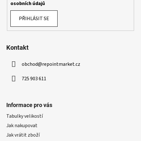
osobních údajů
i
s
PŘIHLÁSIT SE
u
Kontakt
obchod
@
repointmarket.cz
725 903 611
Informace pro vás
Tabulky velikostí
Jak nakupovat
Jak vrátit zboží