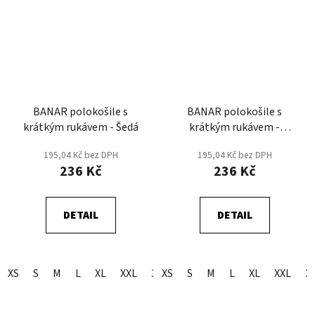
BANAR polokošile s
BANAR polokošile s
krátkým rukávem - Šedá
krátkým rukávem -
Zelená tmavá
195,04 Kč bez DPH
195,04 Kč bez DPH
236 Kč
236 Kč
DETAIL
DETAIL
XS
S
M
L
XL
XXL
3XL
XS
S
M
L
XL
XXL
3