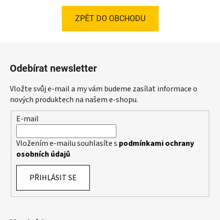
ZPĚT DO OBCHODU
Z
á
Odebírat newsletter
p
a
Vložte svůj e-mail a my vám budeme zasílat informace o
t
nových produktech na našem e-shopu.
í
E-mail
Vložením e-mailu souhlasíte s
podmínkami ochrany
osobních údajů
PŘIHLÁSIT SE