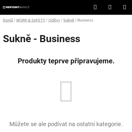
Přejít
Hledat
NÁKUPN
na
KOŠÍK
obsah
Domů
/
WORK & SAFETY
/
Oděvy
/
Sukně
/
Business
Sukně - Business
Produkty teprve připravujeme.
Můžete se ale podívat na ostatní kategorie.