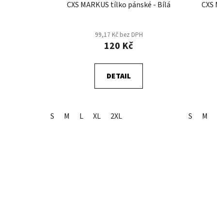
CXS MARKUS tílko pánské - Bílá
CXS 
99,17 Kč bez DPH
120 Kč
DETAIL
S
M
L
XL
2XL
S
M