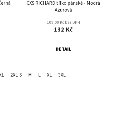
Černá
CXS RICHARD tílko pánské - Modrá
Azurová
109,09 Kč bez DPH
132 Kč
DETAIL
XL
2XL
S
M
L
XL
3XL