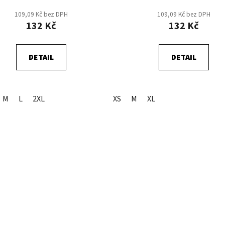
109,09 Kč bez DPH
109,09 Kč bez DPH
132 Kč
132 Kč
DETAIL
DETAIL
M
L
2XL
XS
M
XL