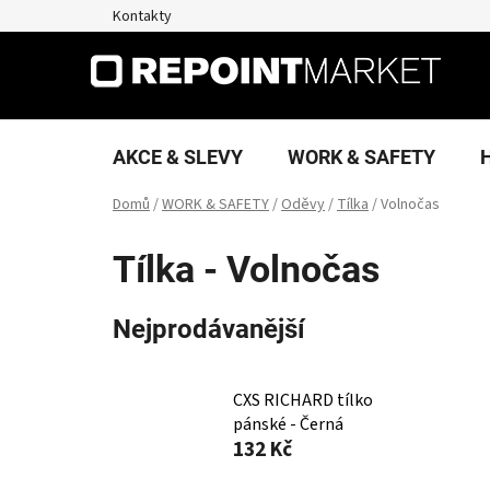
Přejít
Kontakty
na
obsah
AKCE & SLEVY
WORK & SAFETY
Domů
/
WORK & SAFETY
/
Oděvy
/
Tílka
/
Volnočas
Tílka - Volnočas
Nejprodávanější
CXS RICHARD tílko
pánské - Černá
132 Kč