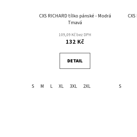
CXS RICHARD tílko pánské - Modrá
CXS 
Tmavá
109,09 Kč bez DPH
132 Kč
DETAIL
S
M
L
XL
3XL
2XL
S