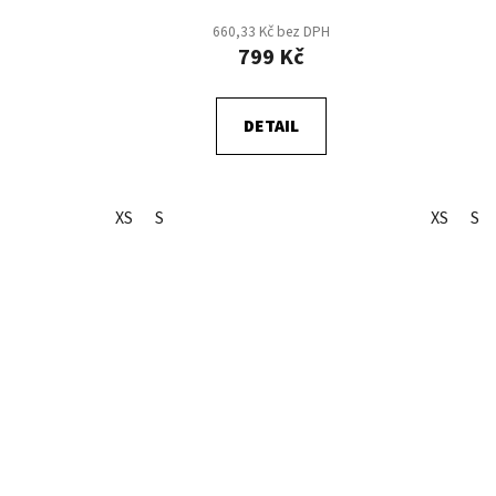
t
660,33 Kč bez DPH
ů
799 Kč
DETAIL
XS
S
XS
S