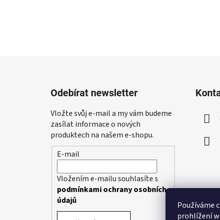
Z
á
Odebírat newsletter
Kont
p
a
Vložte svůj e-mail a my vám budeme
t
zasílat informace o nových
í
produktech na našem e-shopu.
E-mail
Vložením e-mailu souhlasíte s
podmínkami ochrany osobních
údajů
Používáme c
prohlížení w