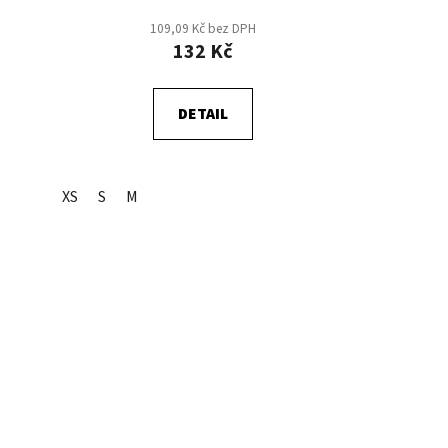
109,09 Kč bez DPH
132 Kč
DETAIL
XS
S
M