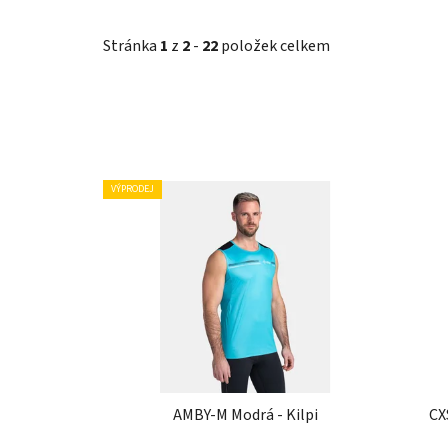
Stránka
1
z
2
-
22
položek celkem
V
VÝPRODEJ
ý
p
i
s
p
r
o
d
u
AMBY-M Modrá - Kilpi
CX
k