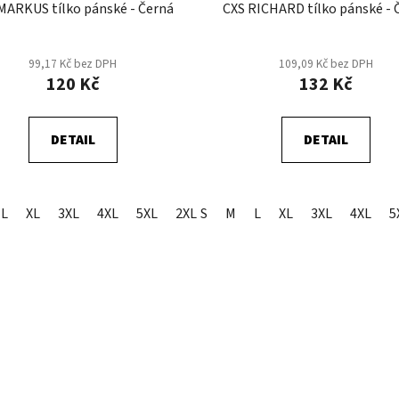
MARKUS tílko pánské - Černá
CXS RICHARD tílko pánské - 
99,17 Kč bez DPH
109,09 Kč bez DPH
120 Kč
132 Kč
DETAIL
DETAIL
L
XL
3XL
4XL
5XL
2XL
S
M
L
XL
3XL
4XL
5