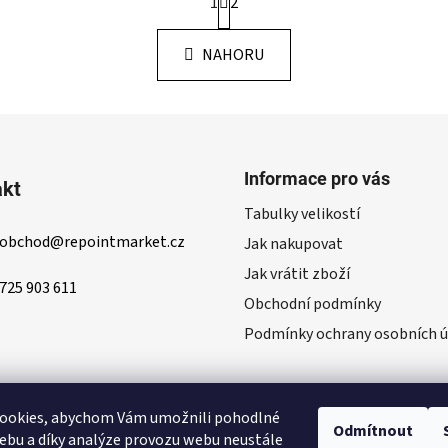
1
2
t
O
r
v
á
NAHORU
l
n
á
k
d
o
v
a
á
c
n
í
í
Informace pro vás
p
akt
r
Tabulky velikostí
v
obchod
@
repointmarket.cz
Jak nakupovat
k
Jak vrátit zboží
y
725 903 611
v
Obchodní podmínky
ý
Podmínky ochrany osobních ú
p
i
s
u
ookies, abychom Vám umožnili pohodlné
Odmítnout
ebu a díky analýze provozu webu neustále