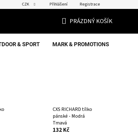
CZK
Přihlášení
Registrace
PRÁZDNÝ KOŠÍK
NÁKUPNÍ
KOŠÍK
TDOOR & SPORT
MARK & PROMOTIONS
FANS
ko
CXS RICHARD tílko
pánské - Modrá
Tmavá
132 Kč