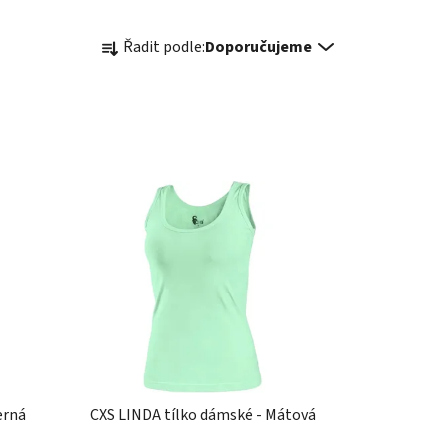
Ř
Řadit podle:
Doporučujeme
a
z
e
n
í
p
r
o
d
u
k
t
ů
erná
CXS LINDA tílko dámské - Mátová