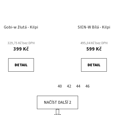
Gobi-w žlutá - Kilpi
SIEN-W Bílá - Kilpi
329,75 Kč bez DPH
495,04 Kč bez DPH
399 Kč
599 Kč
DETAIL
DETAIL
40
42
44
46
NAČÍST DALŠÍ 2
S