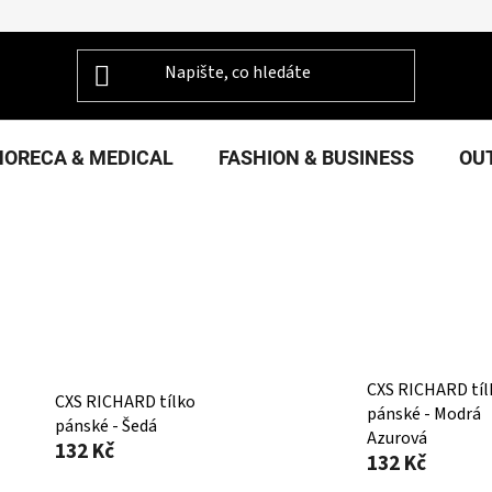
HORECA & MEDICAL
FASHION & BUSINESS
OU
CXS RICHARD tíl
CXS RICHARD tílko
pánské - Modrá
pánské - Šedá
Azurová
132 Kč
132 Kč