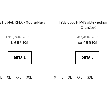
SIRET oblek RFLX - Modrá/Navy
TYVEK 500 HI-VIS oblek jedno
- Oranžová
1 391,74 Kč bez DPH
od 412,40 Kč bez DPH
1 684 Kč
499 Kč
od
DETAIL
DETAIL
L
XL
XXL
3XL
M
L
XL
XXL
3XL