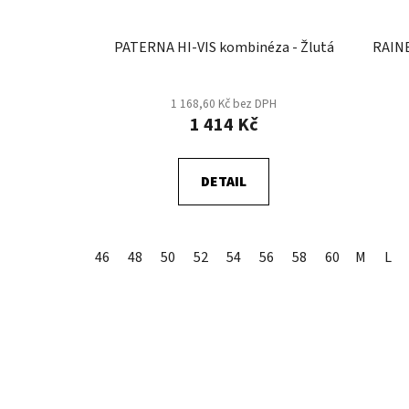
PATERNA HI-VIS kombinéza - Žlutá
RAINE
1 168,60 Kč bez DPH
1 414 Kč
DETAIL
46
48
50
52
54
56
58
60
M
62
L
64