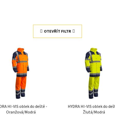
OTEVŘÍT FILTR
DRA HI-VIS oblek do deště -
HYDRA HI-VIS oblek do dešt
Oranžová/Modrá
Žlutá/Modrá