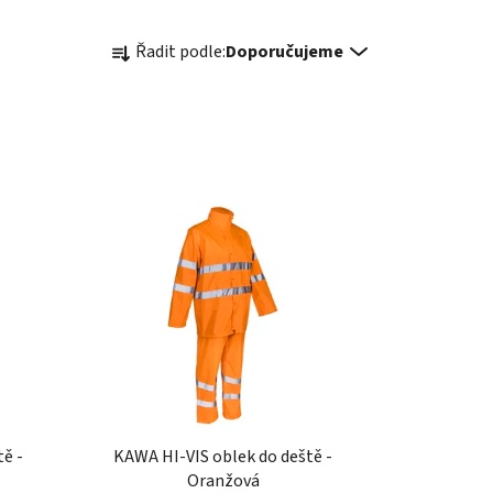
Ř
Řadit podle:
Doporučujeme
a
z
e
n
í
p
r
o
d
u
k
t
ů
ě -
KAWA HI-VIS oblek do deště -
Oranžová