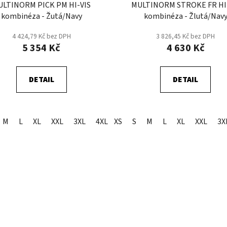
ULTINORM PICK PM HI-VIS
MULTINORM STROKE FR HI
kombinéza - Žutá/Navy
kombinéza - Žlutá/Nav
4 424,79 Kč bez DPH
3 826,45 Kč bez DPH
5 354 Kč
4 630 Kč
DETAIL
DETAIL
M
L
XL
XXL
3XL
4XL
XS
S
M
L
XL
XXL
3X