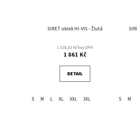
SIRET oblek HI-VIS - Žlutá
1 538,02 Kč bez DPH
1 861 Kč
DETAIL
S
M
L
XL
XXL
3XL
S
M