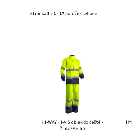
Stránka
1
z
1
-
17
položek celkem
V
ý
p
i
s
p
r
o
d
u
HI-WAY HI-VIS oblek do deště -
HY
Žlutá/Modrá
k