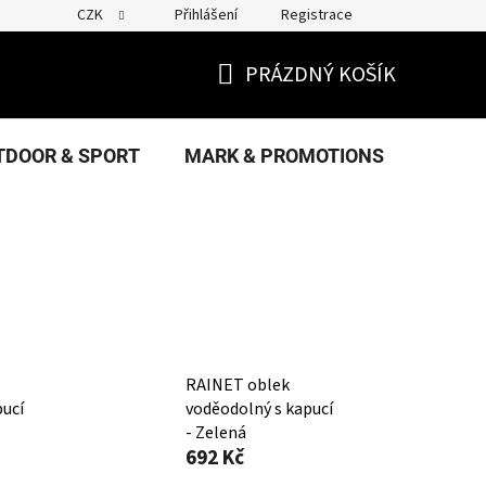
CZK
Přihlášení
Registrace
PRÁZDNÝ KOŠÍK
NÁKUPNÍ
KOŠÍK
TDOOR & SPORT
MARK & PROMOTIONS
FANS
RAINET oblek
pucí
voděodolný s kapucí
- Zelená
692 Kč