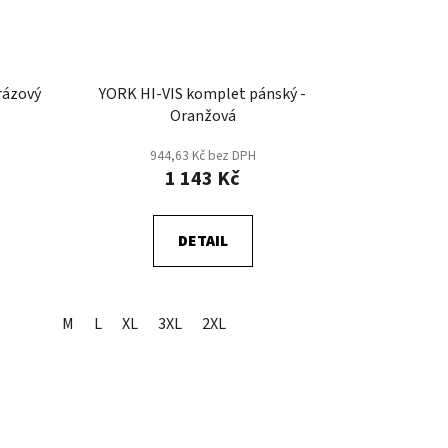
rázový
YORK HI-VIS komplet pánský -
Oranžová
944,63 Kč bez DPH
1 143 Kč
DETAIL
M
L
XL
3XL
2XL