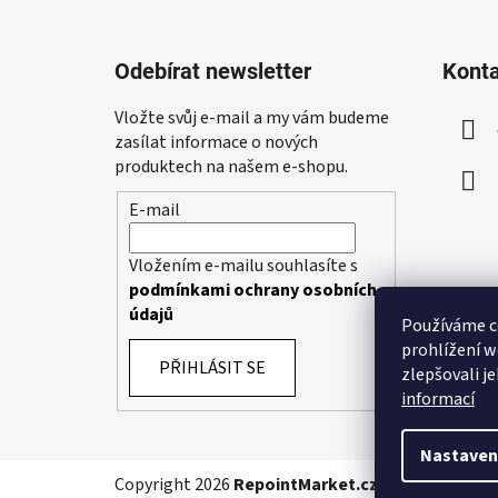
Z
á
Odebírat newsletter
Kont
p
a
Vložte svůj e-mail a my vám budeme
t
zasílat informace o nových
í
produktech na našem e-shopu.
E-mail
Vložením e-mailu souhlasíte s
podmínkami ochrany osobních
údajů
Používáme c
prohlížení w
PŘIHLÁSIT SE
zlepšovali j
informací
Nastaven
Copyright 2026
RepointMarket.cz
. Všechna práva