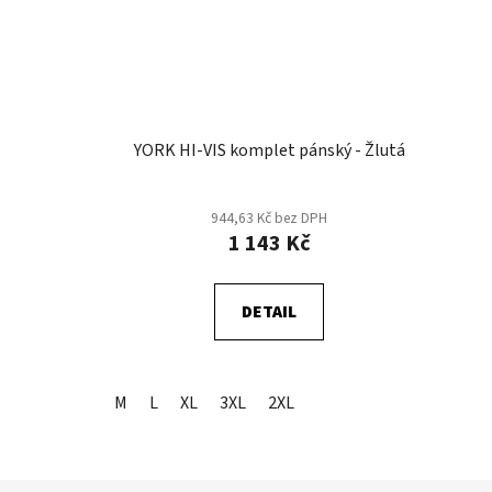
YORK HI-VIS komplet pánský - Žlutá
944,63 Kč bez DPH
1 143 Kč
DETAIL
M
L
XL
3XL
2XL