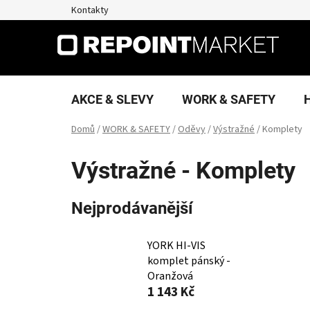
Přejít
Kontakty
na
obsah
AKCE & SLEVY
WORK & SAFETY
Domů
/
WORK & SAFETY
/
Oděvy
/
Výstražné
/
Komplety
Výstražné - Komplety
Nejprodávanější
YORK HI-VIS
komplet pánský -
Oranžová
1 143 Kč