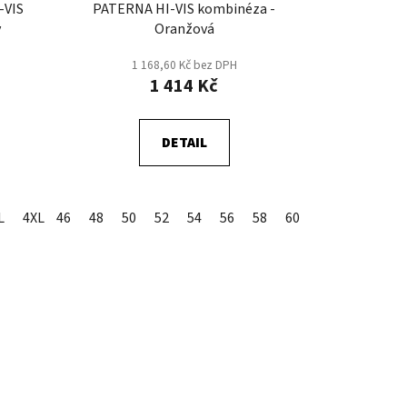
-VIS
PATERNA HI-VIS kombinéza -
y
Oranžová
1 168,60 Kč bez DPH
1 414 Kč
DETAIL
L
4XL
46
48
50
52
54
56
58
60
62
64