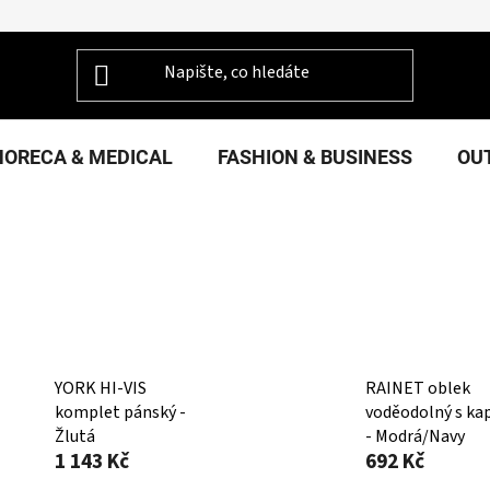
HORECA & MEDICAL
FASHION & BUSINESS
OU
YORK HI-VIS
RAINET oblek
komplet pánský -
voděodolný s ka
Žlutá
- Modrá/Navy
1 143 Kč
692 Kč