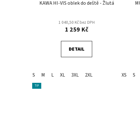
KAWA HI-VIS oblek do deště - Žlutá
M
1 040,50 Kč bez DPH
1 259 Kč
DETAIL
S
M
L
XL
3XL
2XL
XS
S
TIP