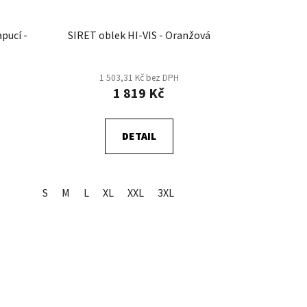
pucí -
SIRET oblek HI-VIS - Oranžová
1 503,31 Kč bez DPH
1 819 Kč
DETAIL
S
M
L
XL
XXL
3XL