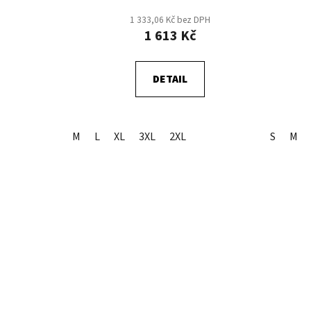
t
1 333,06 Kč bez DPH
ů
1 613 Kč
DETAIL
M
L
XL
3XL
2XL
S
M