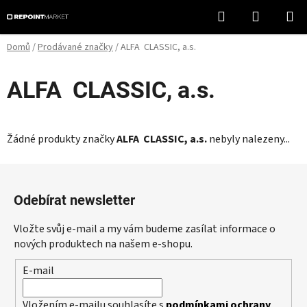
Přejít
Hledat
NÁKUPN
na
KOŠÍK
obsah
Domů
/
Prodávané značky
/
ALFA CLASSIC, a.s.
ALFA CLASSIC, a.s.
Žádné produkty značky
ALFA CLASSIC, a.s.
nebyly nalezeny...
Z
á
Odebírat newsletter
p
a
Vložte svůj e-mail a my vám budeme zasílat informace o
t
nových produktech na našem e-shopu.
í
E-mail
Vložením e-mailu souhlasíte s
podmínkami ochrany