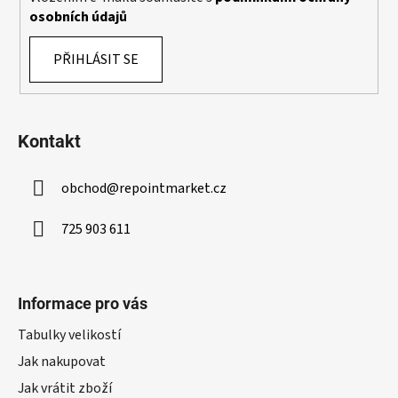
osobních údajů
PŘIHLÁSIT SE
Kontakt
obchod
@
repointmarket.cz
725 903 611
Informace pro vás
Tabulky velikostí
Jak nakupovat
Jak vrátit zboží