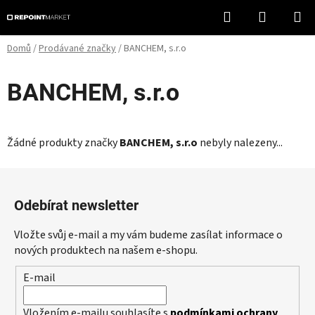
Přejít
Hledat
NÁKUPN
na
KOŠÍK
obsah
Domů
/
Prodávané značky
/
BANCHEM, s.r.o
BANCHEM, s.r.o
Žádné produkty značky
BANCHEM, s.r.o
nebyly nalezeny...
Z
á
Odebírat newsletter
p
a
Vložte svůj e-mail a my vám budeme zasílat informace o
t
nových produktech na našem e-shopu.
í
E-mail
Vložením e-mailu souhlasíte s
podmínkami ochrany