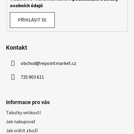
osobních údajů
PŘIHLÁSIT SE
Kontakt
obchod
@
repointmarket.cz
725 903 611
Informace pro vás
Tabulky velikostí
Jak nakupovat
Jak vrátit zboží