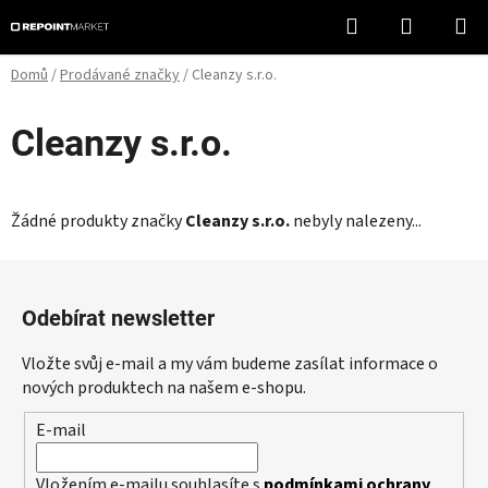
Přejít
Hledat
NÁKUPN
na
KOŠÍK
obsah
Domů
/
Prodávané značky
/
Cleanzy s.r.o.
Cleanzy s.r.o.
Žádné produkty značky
Cleanzy s.r.o.
nebyly nalezeny...
Z
á
Odebírat newsletter
p
a
Vložte svůj e-mail a my vám budeme zasílat informace o
t
nových produktech na našem e-shopu.
í
E-mail
Vložením e-mailu souhlasíte s
podmínkami ochrany