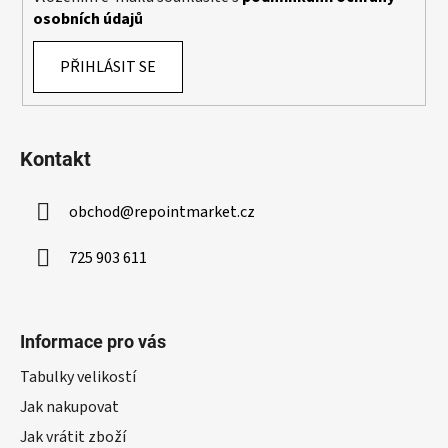
osobních údajů
PŘIHLÁSIT SE
Kontakt
obchod
@
repointmarket.cz
725 903 611
Informace pro vás
Tabulky velikostí
Jak nakupovat
Jak vrátit zboží