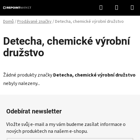
Přejít
Hledat
NÁKUPN
na
KOŠÍK
obsah
Domů
/
Prodávané značky
/
Detecha, chemické výrobní družstvo
Detecha, chemické výrobní
družstvo
Žádné produkty značky
Detecha, chemické výrobní družstvo
nebyly nalezeny...
Z
á
Odebírat newsletter
p
a
Vložte svůj e-mail a my vám budeme zasílat informace o
t
nových produktech na našem e-shopu.
í