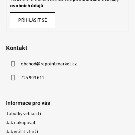
osobních údajů
PŘIHLÁSIT SE
Kontakt
obchod
@
repointmarket.cz
725 903 611
Informace pro vás
Tabulky velikostí
Jak nakupovat
Jak vrátit zboží