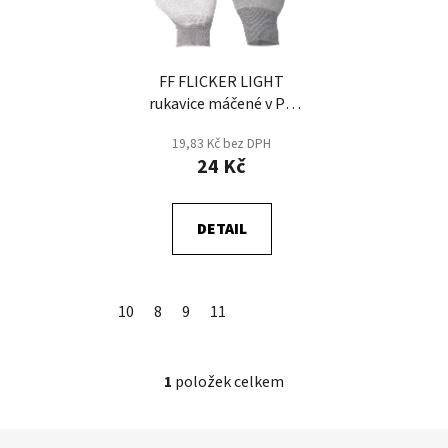
s
r
p
o
r
d
FF FLICKER LIGHT
o
u
rukavice máčené v PU
d
k
antistatické - Šedá
u
t
19,83 Kč bez DPH
k
24 Kč
ů
t
ů
DETAIL
10
8
9
11
1
položek celkem
O
v
l
Z