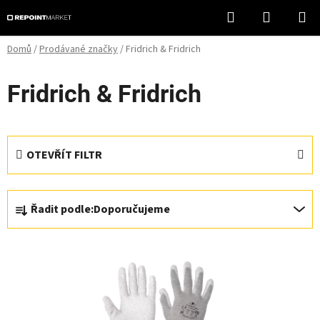
Přejít
Hledat
NÁKUPN
na
KOŠÍK
obsah
Domů
/
Prodávané značky
/
Fridrich & Fridrich
Fridrich & Fridrich
OTEVŘÍT FILTR
Ř
Řadit podle:
Doporučujeme
a
z
V
e
ý
n
p
í
i
p