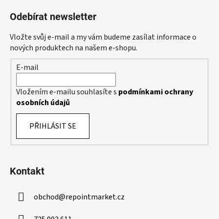
á
á
d
Odebírat newsletter
p
a
a
c
Vložte svůj e-mail a my vám budeme zasílat informace o
t
í
nových produktech na našem e-shopu.
p
í
E-mail
r
v
k
Vložením e-mailu souhlasíte s
podmínkami ochrany
y
osobních údajů
v
ý
PŘIHLÁSIT SE
p
i
s
u
Kontakt
obchod
@
repointmarket.cz