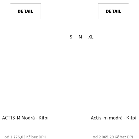
DETAIL
DETAIL
S
M
XL
ACTIS-M Modrá - Kilpi
Actis-m modrá - Kilpi
od 1 776,03 Kč bez DPH
od 2 065,29 Kč bez DPH