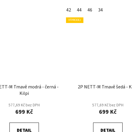
42
44
46
34
VÝPRODEJ
ETT-M Tmavě modrá - černá -
2P NETT-M Tmavě šedá - Ki
Kilpi
577,69 Kč bez DPH
577,69 Kč bez DPH
699 Kč
699 Kč
DETAIL
DETAIL