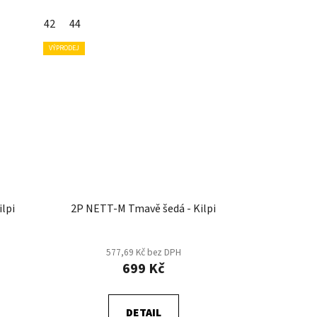
42
44
VÝPRODEJ
lpi
2P NETT-M Tmavě šedá - Kilpi
577,69 Kč bez DPH
699 Kč
DETAIL