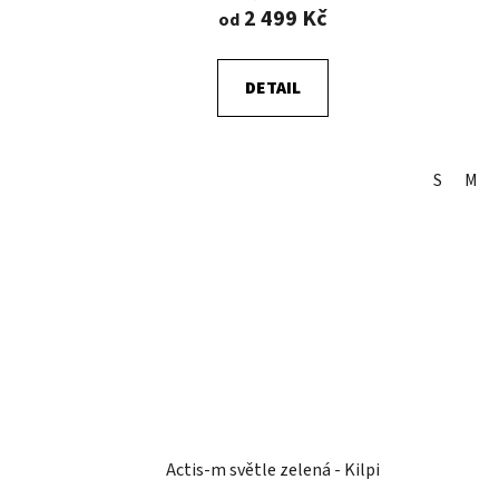
2 499 Kč
od
DETAIL
S
M
Actis-m světle zelená - Kilpi