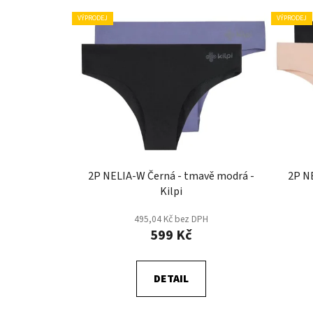
V
VÝPRODEJ
VÝPRODEJ
ý
p
i
s
p
r
o
d
u
2P NELIA-W Černá - tmavě modrá -
2P NE
Kilpi
k
t
495,04 Kč bez DPH
ů
599 Kč
DETAIL