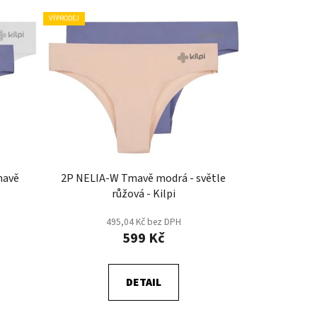
e
VÝPRODEJ
n
í
p
r
o
d
u
k
t
mavě
2P NELIA-W Tmavě modrá - světle
růžová - Kilpi
ů
495,04 Kč bez DPH
599 Kč
DETAIL