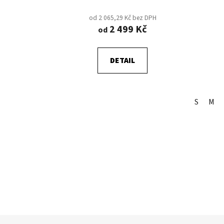
od 2 065,29 Kč bez DPH
2 499 Kč
od
DETAIL
S
M