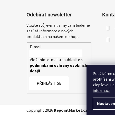
Z
á
Odebírat newsletter
Kont
p
a
Vložte svůj e-mail a my vám budeme
t
zasílat informace o nových
í
produktech na našem e-shopu.
E-mail
Vložením e-mailu souhlasíte s
podmínkami ochrany osobních
údajů
Používáme c
prohlížení w
PŘIHLÁSIT SE
zlepšovali j
informací
Nastaven
Copyright 2026
RepointMarket.cz
. Všechna práva