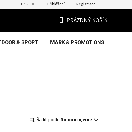
CZK
Přihlášení
Registrace
PRÁZDNÝ KOŠÍK
NÁKUPNÍ
KOŠÍK
TDOOR & SPORT
MARK & PROMOTIONS
FANS
Ř
Řadit podle:
Doporučujeme
a
z