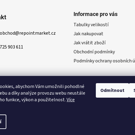
á
c
n
í
í
Informace pro vás
p
akt
r
Tabulky velikostí
v
obchod
@
repointmarket.cz
Jak nakupovat
k
Jak vrátit zboží
y
725 903 611
v
Obchodní podmínky
ý
Podmínky ochrany osobních ú
p
i
s
u
ookies, abychom Vám umožnili pohodlné
Odmítnout
ebu a díky analýze provozu webu neustále
eho funkce, výkon a použitelnost.
Více
í
 vyhrazena.
Hledat EAN