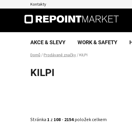
Přejít
Kontakty
na
obsah
AKCE & SLEVY
WORK & SAFETY
Domů
/
Prodávané značky
/
KILPI
KILPI
Stránka
1
z
108
-
2154
položek celkem