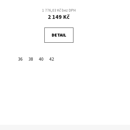
1 776,03 Kč bez DPH
2 149 Kč
DETAIL
36
38
40
42