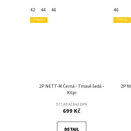
42
44
46
46
VÝPRODEJ
VÝPRODEJ
2P NETT-M Černá - Tmavě šedá -
2P N
Kilpi
577,69 Kč bez DPH
699 Kč
DETAIL