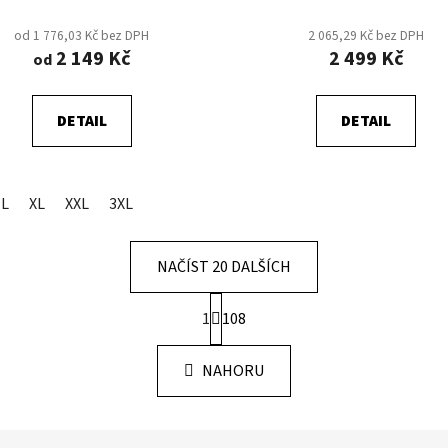
od 1 776,03 Kč bez DPH
2 065,29 Kč bez DPH
2 149 Kč
2 499 Kč
od
DETAIL
DETAIL
L
XL
XXL
3XL
NAČÍST 20 DALŠÍCH
S
1
108
t
O
r
v
á
NAHORU
l
n
á
k
d
o
v
a