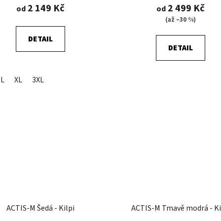
2 149 Kč
2 499 Kč
od
od
(až –30 %)
DETAIL
DETAIL
L
XL
3XL
ACTIS-M Šedá - Kilpi
ACTIS-M Tmavě modrá - Ki