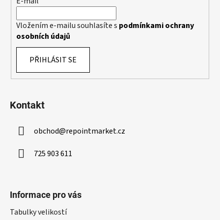
E-mail
r
v
k
Vložením e-mailu souhlasíte s
podmínkami ochrany
y
osobních údajů
v
ý
PŘIHLÁSIT SE
p
i
s
u
Kontakt
obchod
@
repointmarket.cz
725 903 611
Informace pro vás
Tabulky velikostí