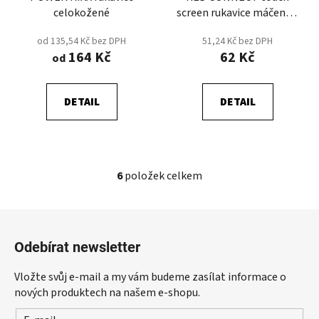
celokožené
screen rukavice máčené v
PU - Červená
od 135,54 Kč bez DPH
51,24 Kč bez DPH
164 Kč
62 Kč
od
DETAIL
DETAIL
6
položek celkem
O
v
l
Z
á
á
d
Odebírat newsletter
p
a
a
c
Vložte svůj e-mail a my vám budeme zasílat informace o
t
í
nových produktech na našem e-shopu.
p
í