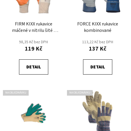
s
r
p
o
r
d
FIRM KIXX rukavice
FORCE KIXX rukavice
o
u
máčené v nitrilu šité -
kombinované
d
k
Oranžová
u
t
98,35 Kč bez DPH
113,22 Kč bez DPH
k
119 Kč
137 Kč
ů
t
ů
DETAIL
DETAIL
NA OBJEDNÁVKU
NA OBJEDNÁVKU