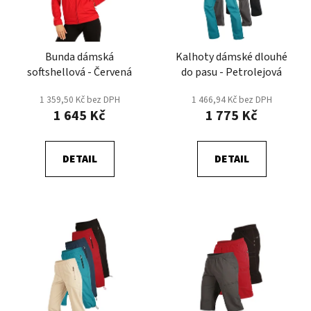
s
r
p
o
r
d
Bunda dámská
Kalhoty dámské dlouhé
o
u
softshellová - Červená
do pasu - Petrolejová
d
k
u
t
1 359,50 Kč bez DPH
1 466,94 Kč bez DPH
k
1 645 Kč
1 775 Kč
ů
t
ů
DETAIL
DETAIL