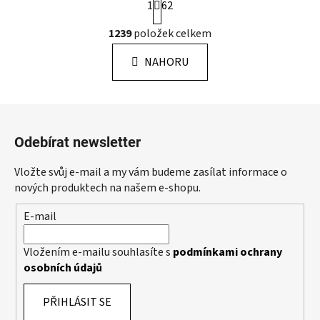
1
62
t
r
O
1239
položek celkem
á
v
n
l
k
NAHORU
á
o
d
v
a
á
Z
c
n
á
í
í
Odebírat newsletter
p
p
r
a
Vložte svůj e-mail a my vám budeme zasílat informace o
v
t
nových produktech na našem e-shopu.
k
í
y
E-mail
v
ý
Vložením e-mailu souhlasíte s
podmínkami ochrany
p
osobních údajů
i
s
PŘIHLÁSIT SE
u