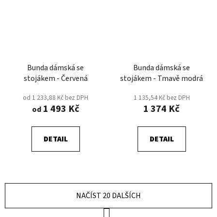
Bunda dámská se
Bunda dámská se
stojákem - Červená
stojákem - Tmavě modrá
od 1 233,88 Kč bez DPH
1 135,54 Kč bez DPH
1 493 Kč
1 374 Kč
od
DETAIL
DETAIL
NAČÍST 20 DALŠÍCH
S