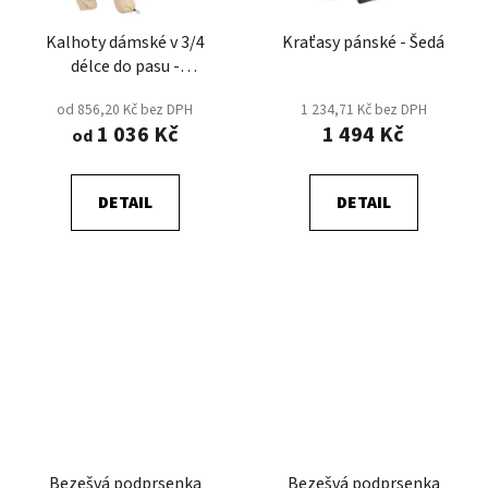
Kalhoty dámské v 3/4
Kraťasy pánské - Šedá
délce do pasu -
Petrolejová
od 856,20 Kč bez DPH
1 234,71 Kč bez DPH
1 036 Kč
1 494 Kč
od
DETAIL
DETAIL
Bezešvá podprsenka
Bezešvá podprsenka