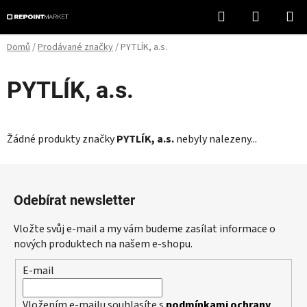
Přejít
Hledat
NÁKUPN
na
KOŠÍK
obsah
Domů
/
Prodávané značky
/
PYTLÍK, a.s.
PYTLÍK, a.s.
Žádné produkty značky
PYTLÍK, a.s.
nebyly nalezeny...
Z
á
Odebírat newsletter
p
a
Vložte svůj e-mail a my vám budeme zasílat informace o
t
nových produktech na našem e-shopu.
í
E-mail
Vložením e-mailu souhlasíte s
podmínkami ochrany