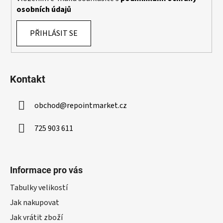
osobních údajů
PŘIHLÁSIT SE
Kontakt
obchod
@
repointmarket.cz
725 903 611
Informace pro vás
Tabulky velikostí
Jak nakupovat
Jak vrátit zboží