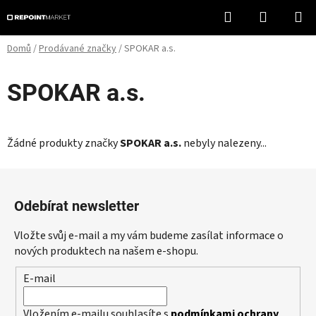
Přejít
Hledat
NÁKUPN
na
KOŠÍK
obsah
Domů
/
Prodávané značky
/
SPOKAR a.s.
SPOKAR a.s.
Žádné produkty značky
SPOKAR a.s.
nebyly nalezeny...
Z
á
Odebírat newsletter
p
a
Vložte svůj e-mail a my vám budeme zasílat informace o
t
nových produktech na našem e-shopu.
í
E-mail
Vložením e-mailu souhlasíte s
podmínkami ochrany