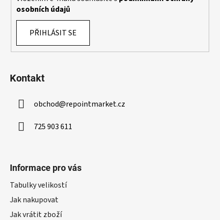
osobních údajů
PŘIHLÁSIT SE
Kontakt
obchod
@
repointmarket.cz
725 903 611
Informace pro vás
Tabulky velikostí
Jak nakupovat
Jak vrátit zboží