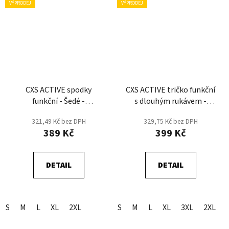
VÝPRODEJ
VÝPRODEJ
CXS ACTIVE spodky
CXS ACTIVE tričko funkční
funkční - Šedé -
s dlouhým rukávem -
DOPRODEJ
Šedá - DOPRODEJ
321,49 Kč bez DPH
329,75 Kč bez DPH
389 Kč
399 Kč
DETAIL
DETAIL
S
M
L
XL
2XL
S
M
L
XL
3XL
2XL