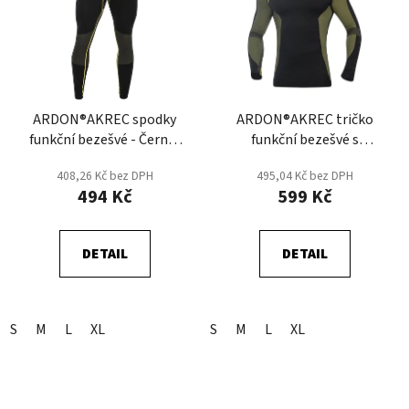
ARDON®AKREC spodky
ARDON®AKREC tričko
funkční bezešvé - Černá/
funkční bezešvé s
Žlutá
dlouhým rukávem -
408,26 Kč bez DPH
495,04 Kč bez DPH
Černá/Žutá
494 Kč
599 Kč
DETAIL
DETAIL
S
M
L
XL
S
M
L
XL