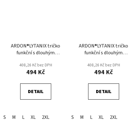
ARDON®LYTANIX tričko
ARDON®LYTANIX tričko
funkční s dlouhým
funkční s dlouhým
rukávem - Černá
rukávem - Černá/Zelená
408,26 Kč bez DPH
408,26 Kč bez DPH
494 Kč
494 Kč
DETAIL
DETAIL
S
M
L
XL
2XL
S
M
L
XL
2XL