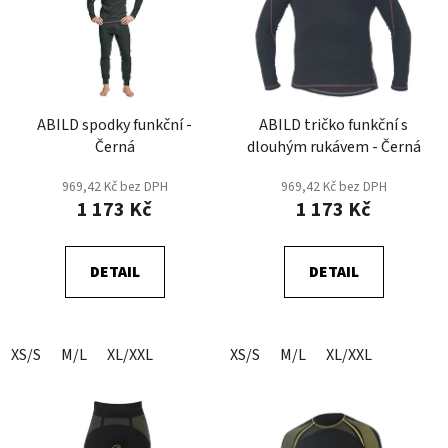
p
o
i
d
s
u
p
k
r
t
ABILD spodky funkční -
ABILD tričko funkční s
o
ů
Černá
dlouhým rukávem - Černá
d
u
969,42 Kč bez DPH
969,42 Kč bez DPH
k
1 173 Kč
1 173 Kč
t
ů
DETAIL
DETAIL
XS/S
M/L
XL/XXL
XS/S
M/L
XL/XXL