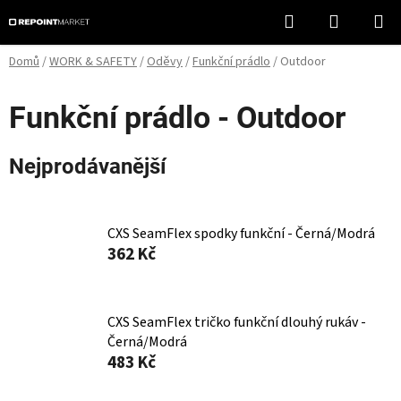
Přejít
Hledat
NÁKUPN
na
KOŠÍK
obsah
Domů
/
WORK & SAFETY
/
Oděvy
/
Funkční prádlo
/
Outdoor
Funkční prádlo - Outdoor
Nejprodávanější
CXS SeamFlex spodky funkční - Černá/Modrá
362 Kč
CXS SeamFlex tričko funkční dlouhý rukáv -
Černá/Modrá
483 Kč