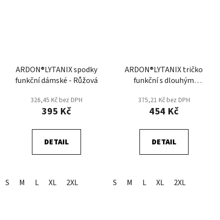
ARDON®LYTANIX spodky
ARDON®LYTANIX tričko
funkční dámské - Růžová
funkční s dlouhým
rukávem dámské -
326,45 Kč bez DPH
375,21 Kč bez DPH
Růžová
395 Kč
454 Kč
DETAIL
DETAIL
S
M
L
XL
2XL
S
M
L
XL
2XL