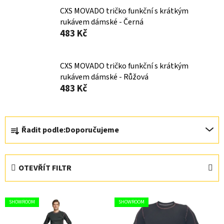
CXS MOVADO tričko funkční s krátkým
rukávem dámské - Černá
483 Kč
CXS MOVADO tričko funkční s krátkým
rukávem dámské - Růžová
483 Kč
Ř
Řadit podle:
Doporučujeme
a
z
e
OTEVŘÍT FILTR
n
í
V
p
SHOWROOM
SHOWROOM
ý
r