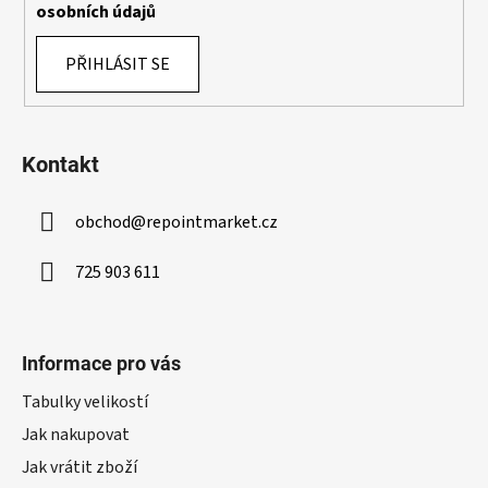
osobních údajů
i
s
PŘIHLÁSIT SE
u
Kontakt
obchod
@
repointmarket.cz
725 903 611
Informace pro vás
Tabulky velikostí
Jak nakupovat
Jak vrátit zboží