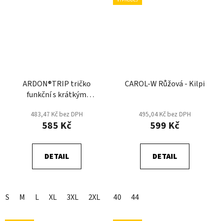
VÝPRODEJ
ARDON®TRIP tričko
CAROL-W Růžová - Kilpi
funkční s krátkým
rukávem - Černá/Zelená
483,47 Kč bez DPH
495,04 Kč bez DPH
585 Kč
599 Kč
DETAIL
DETAIL
S
M
L
XL
3XL
2XL
40
44