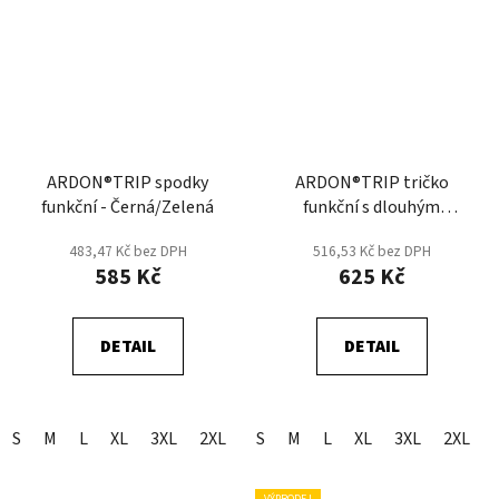
ARDON®TRIP spodky
ARDON®TRIP tričko
funkční - Černá/Zelená
funkční s dlouhým
rukávem - Černá/Zelená
483,47 Kč bez DPH
516,53 Kč bez DPH
585 Kč
625 Kč
DETAIL
DETAIL
S
M
L
XL
3XL
2XL
S
M
L
XL
3XL
2XL