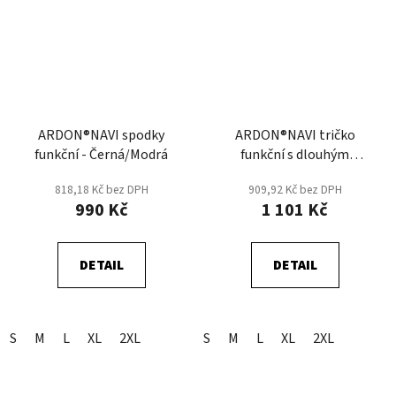
ARDON®NAVI spodky
ARDON®NAVI tričko
funkční - Černá/Modrá
funkční s dlouhým
rukávem - Černá/Modrá
818,18 Kč bez DPH
909,92 Kč bez DPH
990 Kč
1 101 Kč
DETAIL
DETAIL
S
M
L
XL
2XL
S
M
L
XL
2XL