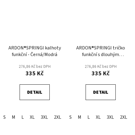
ARDON®SPRINGI kalhoty
ARDON®SPRINGI tričko
funkční - Černá/Modrá
funkční s dlouhým
rukávem - Černá/Modrá
276,86 Kč bez DPH
276,86 Kč bez DPH
335 Kč
335 Kč
DETAIL
DETAIL
S
M
L
XL
3XL
2XL
S
M
L
XL
3XL
2XL