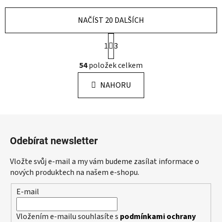
NAČÍST 20 DALŠÍCH
S
1
3
t
r
O
54
položek celkem
á
v
n
l
k
NAHORU
á
o
d
v
a
á
Z
c
n
á
í
í
Odebírat newsletter
p
p
r
a
Vložte svůj e-mail a my vám budeme zasílat informace o
v
t
nových produktech na našem e-shopu.
k
í
y
E-mail
v
ý
Vložením e-mailu souhlasíte s
podmínkami ochrany
p