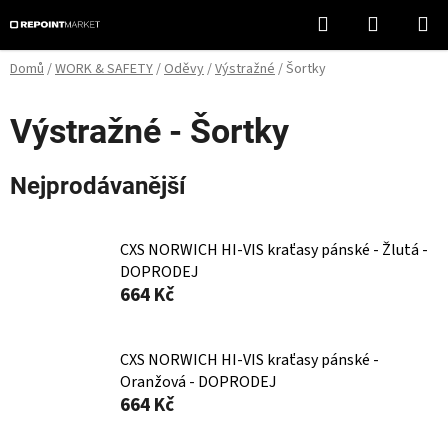
Přejít
Hledat
NÁKUPN
na
KOŠÍK
obsah
Domů
/
WORK & SAFETY
/
Oděvy
/
Výstražné
/
Šortky
Výstražné - Šortky
Nejprodávanější
CXS NORWICH HI-VIS kraťasy pánské - Žlutá -
DOPRODEJ
664 Kč
CXS NORWICH HI-VIS kraťasy pánské -
Oranžová - DOPRODEJ
664 Kč