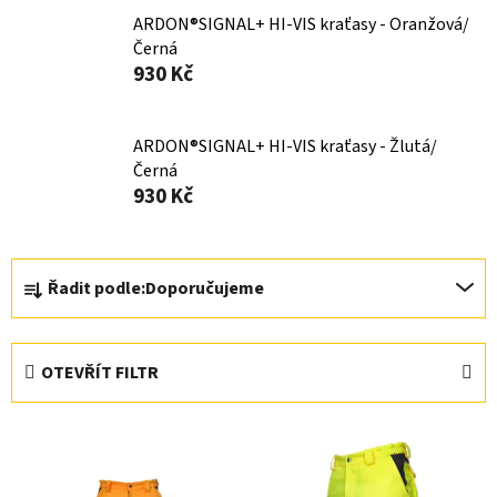
ARDON®SIGNAL+ HI-VIS kraťasy - Oranžová/
Černá
930 Kč
ARDON®SIGNAL+ HI-VIS kraťasy - Žlutá/
Černá
930 Kč
Ř
Řadit podle:
Doporučujeme
a
z
e
OTEVŘÍT FILTR
n
í
V
p
ý
r