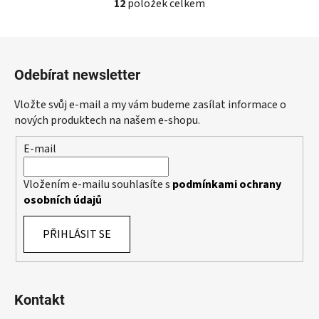
12
položek celkem
O
v
l
Z
á
á
d
Odebírat newsletter
p
a
a
c
Vložte svůj e-mail a my vám budeme zasílat informace o
t
í
nových produktech na našem e-shopu.
p
í
E-mail
r
v
k
Vložením e-mailu souhlasíte s
podmínkami ochrany
y
osobních údajů
v
ý
PŘIHLÁSIT SE
p
i
s
u
Kontakt