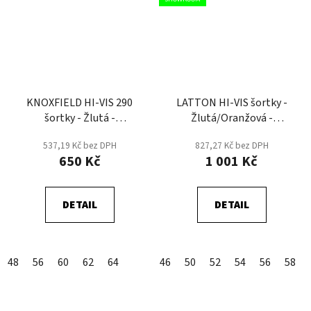
KNOXFIELD HI-VIS 290
LATTON HI-VIS šortky -
šortky - Žlutá -
Žlutá/Oranžová -
DOPRODEJ
DOPRODEJ
537,19 Kč bez DPH
827,27 Kč bez DPH
650 Kč
1 001 Kč
DETAIL
DETAIL
48
56
60
62
64
46
50
52
54
56
58