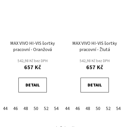
MAX VIVO HI-VIS šortky
MAX VIVO HI-VIS šortky
pracovní - Oranžová
pracovní - Žlutá
542,98 Kč bez DPH
542,98 Kč bez DPH
657 Kč
657 Kč
DETAIL
DETAIL
44
46
48
50
52
54
56
44
58
46
60
48
62
50
64
52
66
54