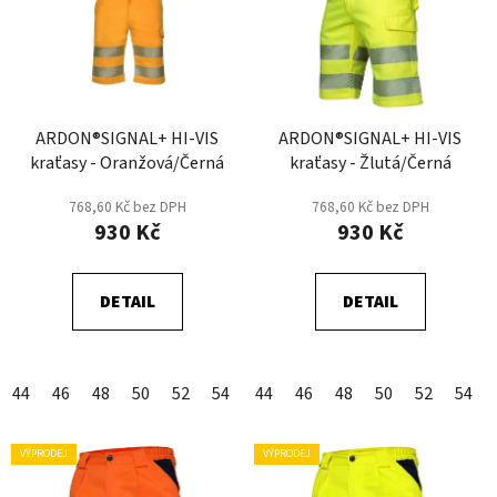
p
o
i
d
s
u
p
k
r
t
ARDON®SIGNAL+ HI-VIS
ARDON®SIGNAL+ HI-VIS
o
ů
kraťasy - Oranžová/Černá
kraťasy - Žlutá/Černá
d
u
768,60 Kč bez DPH
768,60 Kč bez DPH
k
930 Kč
930 Kč
t
ů
DETAIL
DETAIL
44
46
48
50
52
54
56
44
58
46
60
48
62
50
64
52
66
54
VÝPRODEJ
VÝPRODEJ